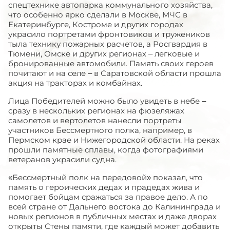
спецтехнике автопарка коммунального хозяйства,
что особенно ярко сделали в Москве, МЧС в
Екатеринбурге, Костроме и других городах
украсило портретами фронтовиков и тружеников
тыла технику пожарных расчетов, а Росгвардия в
Тюмени, Омске и других регионах – легковые и
бронированные автомобили. Память своих героев
почитают и на селе – в Саратовской области прошла
акция на тракторах и комбайнах.
Лица Победителей можно было увидеть в небе –
сразу в нескольких регионах на фюзеляжах
самолетов и вертолетов нанесли портреты
участников Бессмертного полка, например, в
Пермском крае и Нижегородской области. На реках
прошли памятные сплавы, когда фотографиями
ветеранов украсили судна.
«Бессмертный полк на передовой» показал, что
память о героических дедах и прадедах жива и
помогает бойцам сражаться за правое дело. А по
всей стране от Дальнего востока до Калининграда и
новых регионов в публичных местах и даже дворах
открыты Стены памяти, где каждый может добавить