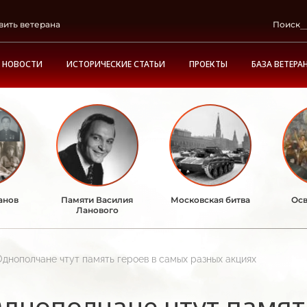
вить ветерана
Поиск
НОВОСТИ
ИСТОРИЧЕСКИЕ СТАТЬИ
ПРОЕКТЫ
БАЗА ВЕТЕРА
анов
Памяти Василия
Московская битва
Осв
Ланового
Однополчане чтут память героев в самых разных акциях
днополчане чтут памят