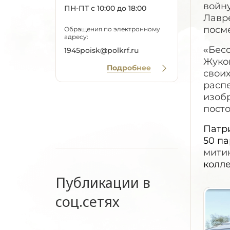
войну
ПН-ПТ с 10:00 до 18:00
Лавр
посме
Обращения по электронному
адресу:
«Бес
1945poisk@polkrf.ru
Жуков
Подробнее
своих
распе
изоб
посто
Патр
50 па
мити
колле
Публикации в
соц.сетях