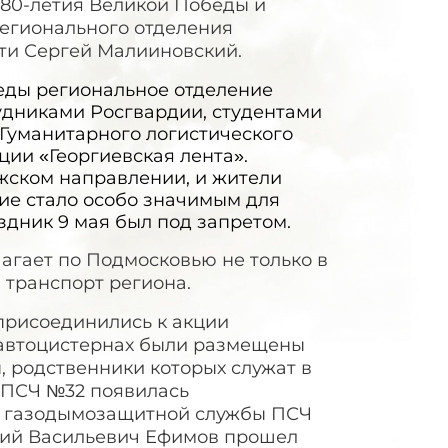
 80-летия Великой Победы и
регионального отделения
ти Сергей Малииновский.
еды региональное отделение
удниками Росгвардии, студентами
 Гуманитарного логистического
ции «Георгиевская лента».
ожском направлении, и жители
ие стало особо значимым для
здник 9 мая был под запретом.
агает по Подмосковью не только в
 транспорт региона.
присоединились к акции
 автоцистернах были размещены
 родственники которых служат в
 ПСЧ №32 появилась
р газодымозащитной службы ПСЧ
илий Васильевич Ефимов прошел