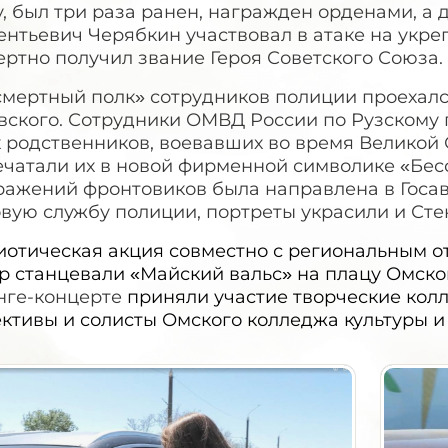
, был три раза ранен, награжден орденами, а
ентьевич Черябкин участвовал в атаке на укр
ртно получил звание Героя Советского Союза.
смертный полк» сотрудников полиции проехалс
ского. Сотрудники ОМВД России по Рузскому г
 родственников, воевавших во время Великой 
чатали их в новой фирменной символике «Бесс
ражений фронтовиков была направлена в Госа
вую службу полиции, портреты украсили и Сте
иотическая акция совместно с региональным о
р станцевали «Майский вальс» на плацу Омског
нге-концерте
приняли участие творческие колл
ктивы и солисты Омского колледжа культуры и 