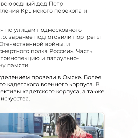
 двоюродный дед Петр
епления Крымского перекопа и
я по улицам подмосковного
.о. заранее подготовили портреты
Отечественной войны, и
мертного полка России». Часть
втоинспекцию и патрульно-
ну памяти.
тделением провели в Омске. Более
о кадетского военного корпуса.
В
ективы кадетского корпуса, а также
искусства.