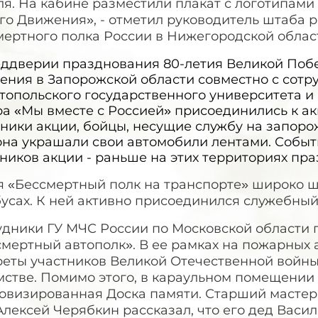
я. На кабине разместили плакат с
логотипами
го Движения», - отметил руководитель штаба 
мертного полка России в Нижегородской облас
еддверии празднования 80-летия Великой Поб
ения в Запорожской области совместно с сотр
топольского государственного университета и
а «Мы вместе с Россией» присоединились к ак
тники акции, бойцы, несущие службу на запор
она украшали свои автомобили лентами. Событ
ников акции - раньше на этих территориях пра
я «Бессмертный полк на транспорте» широко ш
усах. К ней активно присоединился служебный
удники ГУ МЧС России по Московской области 
смертный автополк». В ее рамках на пожарных
реты участников Великой Отечественной войны,
мстве. Помимо этого, в караульном помещении
овизированная Доска памяти. Старший масте
Алексей Черябкин рассказал, что его дед Вас