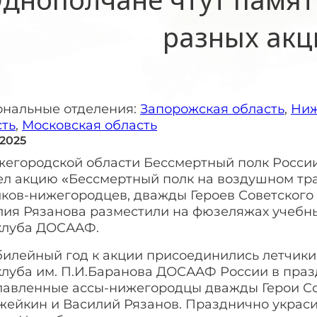
разных акц
ональные отделения:
Запорожская область
,
Ниж
сть
,
Московская область
 2025
жегородской области Бессмертный полк Росси
ел акцию «Бессмертный полк на воздушном тра
иков-нижегородцев, дважды Героев Советског
лия Рязанова разместили на фюзеляжах учебны
клуба ДОСААФ.
билейный год к акции присоединились летчики
клуба им. П.И.Баранова ДОСААФ России в праз
лавленные ассы-нижегородцы дважды Герои Со
жейкин и Василий Рязанов. Празднично украс