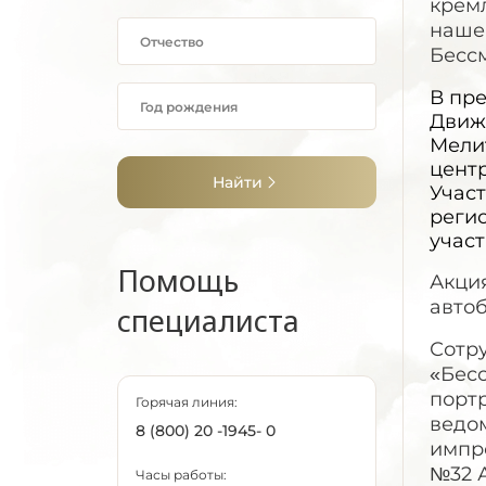
кремл
наше
Бесс
В пр
Движ
Мели
центр
Найти
Учас
реги
участ
Помощь
Акци
автоб
специалиста
Сотр
«Бес
порт
Горячая линия:
ведо
8 (800) 20 -1945- 0
импр
№32 
Часы работы: