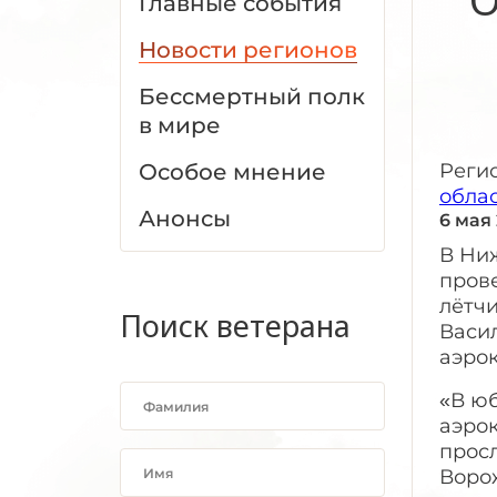
Главные события
Новости регионов
Бессмертный полк
в мире
Особое мнение
Реги
обла
Анонсы
6 мая
В Ни
пров
лётч
Поиск ветерана
Васи
аэро
«В ю
аэро
прос
Воро