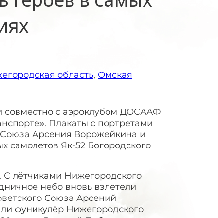
иях
егородская область
,
Омская
и совместно с аэроклубом ДОСААФ
нспорте». Плакаты с портретами
о Союза Арсения Ворожейкина и
х самолетов Як-52 Богородского
. С лётчиками Нижегородского
дничное небо вновь взлетели
ветского Союза Арсений
или фуникулёр Нижегородского