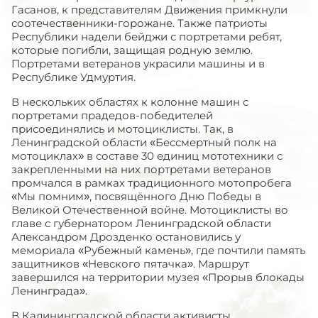
Гасанов, к представителям Движения примкнули
соотечественники-горожане. Также патриоты
Республики надели бейджи с портретами ребят,
которые погибли, защищая родную землю.
Портретами ветеранов украсили машины и в
Республике Удмуртия.
В нескольких областях к колонне машин с
портретами прадедов-победителей
присоединялись и мотоциклисты. Так, в
Ленинградской области «Бессмертный полк на
мотоциклах» в составе 30 единиц мототехники с
закрепленными на них портретами ветеранов
промчался в рамках традиционного мотопробега
«Мы помним», посвящённого Дню Победы в
Великой Отечественной войне. Мотоциклисты во
главе с губернатором Ленинградской области
Александром Дрозденко остановились у
мемориала «Рубежный камень», где почтили память
защитников «Невского пятачка». Маршрут
завершился на территории музея «Прорыв блокады
Ленинграда».
В Калининградской области активисты