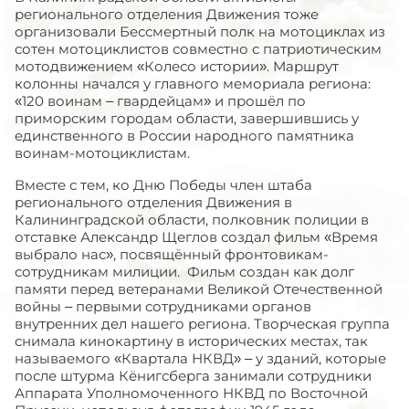
регионального отделения Движения тоже
организовали Бессмертный полк на мотоциклах из
сотен мотоциклистов совместно с патриотическим
мотодвижением «Колесо истории». Маршрут
колонны начался у главного мемориала региона:
«120 воинам – гвардейцам» и прошёл по
приморским городам области, завершившись у
единственного в России народного памятника
воинам-мотоциклистам.
Вместе с тем, ко Дню Победы член штаба
регионального отделения Движения в
Калининградской области, полковник полиции в
отставке Александр Щеглов создал фильм «Время
выбрало нас», посвящённый фронтовикам-
сотрудникам милиции. Фильм создан как долг
памяти перед ветеранами Великой Отечественной
войны – первыми сотрудниками органов
внутренних дел нашего региона. Творческая группа
снимала кинокартину в исторических местах, так
называемого «Квартала НКВД» – у зданий, которые
после штурма Кёнигсберга занимали сотрудники
Аппарата Уполномоченного НКВД по Восточной