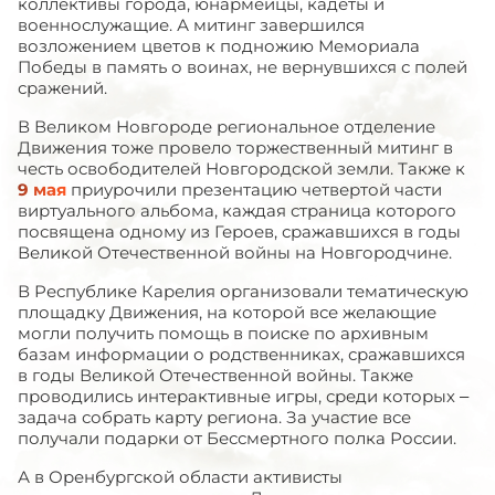
коллективы города, юнармейцы, кадеты и
военнослужащие. А митинг завершился
возложением цветов к подножию Мемориала
Победы в память о воинах, не вернувшихся с полей
сражений.
В Великом Новгороде региональное отделение
Движения тоже провело торжественный митинг в
честь освободителей Новгородской земли. Также к
9 мая
приурочили презентацию четвертой части
виртуального альбома, каждая страница которого
посвящена одному из Героев, сражавшихся в годы
Великой Отечественной войны на Новгородчине.
В Республике Карелия организовали тематическую
площадку Движения, на которой все желающие
могли получить помощь в поиске по архивным
базам информации о родственниках, сражавшихся
в годы Великой Отечественной войны. Также
проводились интерактивные игры, среди которых –
задача собрать карту региона. За участие все
получали подарки от Бессмертного полка России.
А в Оренбургской области активисты