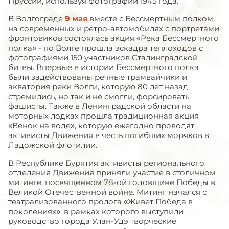
Пруссии, используя фотографии 1945 года.
В Волгограде
9 мая
вместе с Бессмертным полком
на современных и ретро-автомобилях с портретами
фронтовиков состоялась акция «Река Бессмертного
полка» - по Волге прошла эскадра теплоходов с
фотографиями 150 участников Сталинградской
битвы. Впервые в истории Бессмертного полка
были задействованы речные трамвайчики и
акватория реки Волги, которую 80 лет назад
стремились, но так и не смогли, форсировать
фашисты. Также в Ленинградской области на
моторных лодках прошла традиционная акция
«Венок на воде», которую ежегодно проводят
активисты Движения в честь погибших моряков в
Ладожской флотилии.
В Республике Бурятия активисты регионального
отделения Движения приняли участие в столичном
митинге, посвященном 78-ой годовщине Победы в
Великой Отечественной войне. Митинг начался с
театрализованного пролога «Живет Победа в
поколениях», в рамках которого выступили
руководство города Улан-Удэ творческие