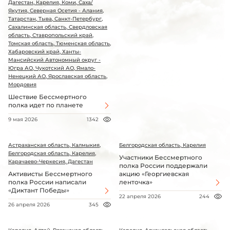
Дагестан, Карелия, Коми, Саха/
Якутия, Северная Осетия - Алания,
Татарстан, Тыва, Санкт-Петербург,
Сахалинская область, Свердловская
область, Ставропольский край,
Томская область, Тюменская область,
Хабаровский край, Ханты-
Мансийский Автономный округ -
Югра АО, Чукотский АО, Ямало-
Ненецкий АО, Ярославская область,
Мордовия
Шествие Бессмертного
полка идет по планете
9 мая 2026
1342
Астраханская область, Калмыкия,
Белгородская область, Карелия
Белгородская область, Карелия,
Участники Бессмертного
Карачаево-Черкесия, Дагестан
полка России поддержали
Активисты Бессмертного
акцию «Георгиевская
полка России написали
ленточка»
«Диктант Победы»
22 апреля 2026
244
26 апреля 2026
345