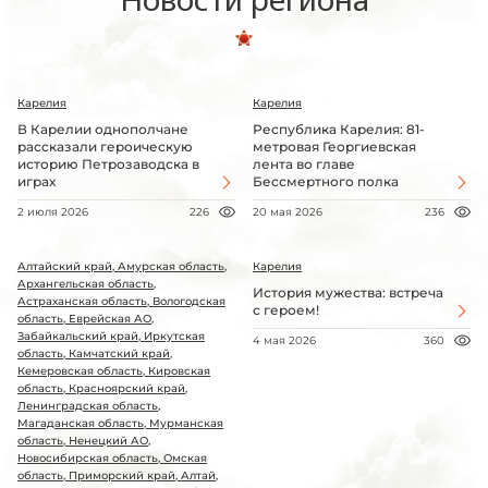
Карелия
Карелия
В Карелии однополчане
Республика Карелия: 81-
рассказали героическую
метровая Георгиевская
историю Петрозаводска в
лента во главе
играх
Бессмертного полка
2 июля 2026
226
20 мая 2026
236
Алтайский край, Амурская область,
Карелия
Архангельская область,
История мужества: встреча
Астраханская область, Вологодская
с героем!
область, Еврейская АО,
Забайкальский край, Иркутская
4 мая 2026
360
область, Камчатский край,
Кемеровская область, Кировская
область, Красноярский край,
Ленинградская область,
Магаданская область, Мурманская
область, Ненецкий АО,
Новосибирская область, Омская
область, Приморский край, Алтай,