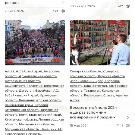
регион
30 января 2026
417
29 мая 2026
339
Алтай, Алтайский край, Амурская
Самарская область, Удмуртия,
область, Архангельская область,
Томская область, Курская область,
Астраханская область,
Забайкальский край, Тверская
Башкортостан, Бурятия, Вологодская
область, Башкортостан, Тамбовская
область, Дагестан, Еврейская АО,
область, Татарстан, Калужская
Забайкальский край, Иркутская
область, Рязанская область, Адыгея,
область, Калининградская область,
Алтай
Камчатский край, Карелия,
Бессмертный полк 2024 –
Кемеровская область, Кировская
еще раз вспомним
область, Коми, Красноярский край,
всенародный праздник
Курганская область, Ленинградская
область, Магаданская область,
15 мая 2024
1141
Мурманская область, Ненецкий АО,
Новгородская область,