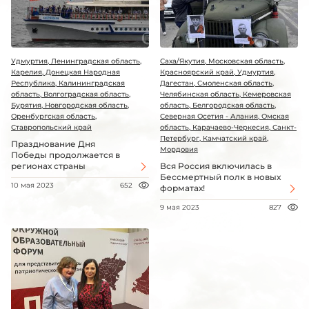
Удмуртия, Ленинградская область,
Саха/Якутия, Московская область,
Карелия, Донецкая Народная
Красноярский край, Удмуртия,
Республика, Калининградская
Дагестан, Смоленская область,
область, Волгоградская область,
Челябинская область, Кемеровская
Бурятия, Новгородская область,
область, Белгородская область,
Оренбургская область,
Северная Осетия - Алания, Омская
Ставропольский край
область, Карачаево-Черкесия, Санкт-
Петербург, Камчатский край,
Празднование Дня
Мордовия
Победы продолжается в
регионах страны
Вся Россия включилась в
Бессмертный полк в новых
10 мая 2023
652
форматах!
9 мая 2023
827