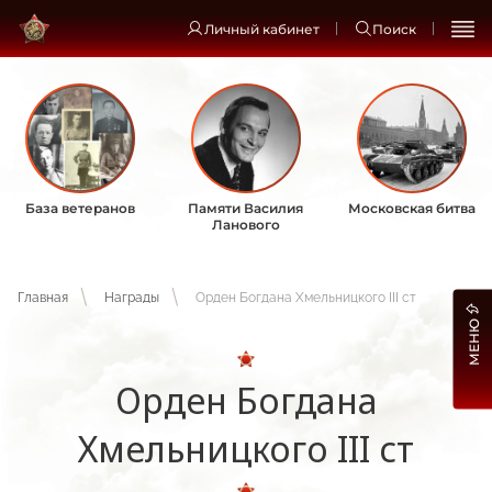
Личный кабинет
Поиск
База ветеранов
Памяти Василия
Московская битва
Ланового
Главная
Награды
Орден Богдана Хмельницкого III ст
МЕНЮ
Орден Богдана
Хмельницкого III ст