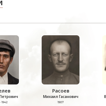
и
лев
Расоев
Петрович
Михаил Гасанович
- 1942
1907