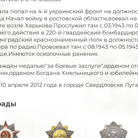
ала попал на 4-й украинский фронт на должно
а.Начал войну в ростовской области,воевал н
е возле Харькова.Прослужил там с 03.1943 по 
него действия в 220-й гвардейский бомбарди
инградский краснознаменный полк в должности
ра по радио.Провоевал там с 08.1943 по 05.194
ше.Имеются осколочные ранения.
ажден медалью"за боевые заслуги",орденом от
ени,орденом Богдана Хмельницкого и юбилейн
10 апреля 2012 года в городе Свердловске Луг
рады