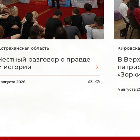
Астраханская область
Кировска
Честный разговор о правде
В Вер
и истории
патри
«Зорки
 августа 2026
63
4 августа 2