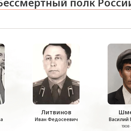
Бессмертный полк Росси
Литвинов
Шме
а
Иван Федосеевич
Василий 
1908 