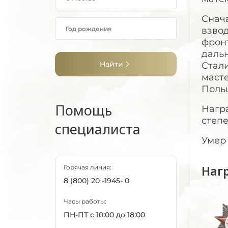
Снач
взвод
фронт
даль
Найти
Стал
масте
Поль
Помощь
Нагр
степ
специалиста
Умер 
Наг
Горячая линия:
8 (800) 20 -1945- 0
Часы работы:
ПН-ПТ с 10:00 до 18:00