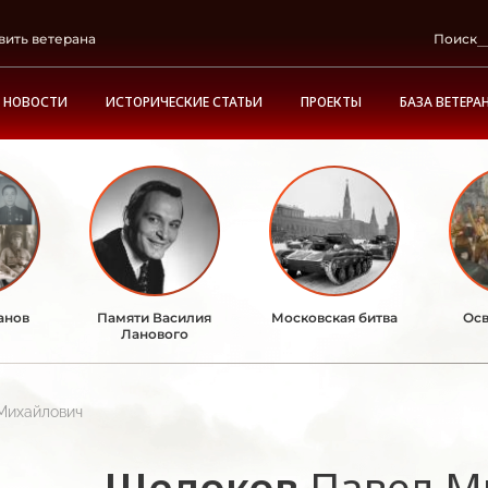
вить ветерана
Поиск
НОВОСТИ
ИСТОРИЧЕСКИЕ СТАТЬИ
ПРОЕКТЫ
БАЗА ВЕТЕРА
анов
Памяти Василия
Московская битва
Осв
Ланового
Михайлович
Щелоков
Павел М