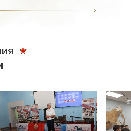
ния
и