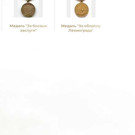
Медаль "За боевые
Медаль "За оборону
Медаль "З
заслуги"
Ленинграда"
над Герм
Вели
Отечествен
1941 -19