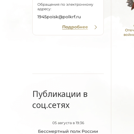
Обращения по электронному
адресу:
1945poisk@polkrf.ru
Подробнее
Оте
войны
Публикации в
соц.сетях
05 августа в 19:36
Бессмертный полк России