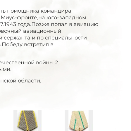
сть помощника командира
а Миус-фронте,на юго-западном
07.1943 года.Позже попал в авиацию
ровочный авиационный
 сержанта и по специальности
5.Победу встретил в
ечественной войны 2
ыми.
анской области.