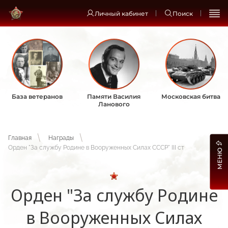
Личный кабинет
Поиск
База ветеранов
Памяти Василия
Московская битва
Ланового
Главная
Награды
Орден "За службу Родине в Вооруженных Силах СССР" III ст
МЕНЮ
Орден "За службу Родине
в Вооруженных Силах