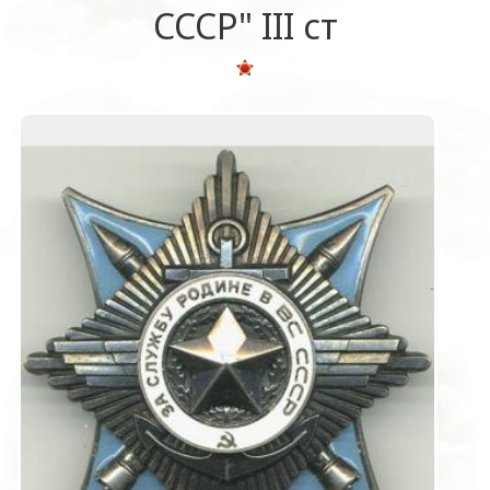
СССР" III ст