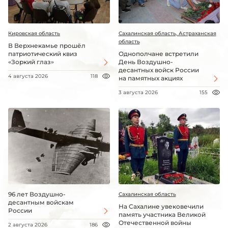
Кировская область
Сахалинская область, Астраханская
область
В Верхнекамье прошёл
патриотический квиз
Однополчане встретили
«Зоркий глаз»
День Воздушно-
десантных войск России
4 августа 2026
118
на памятных акциях
3 августа 2026
155
96 лет Воздушно-
Сахалинская область
десантным войскам
На Сахалине увековечили
России
память участника Великой
Отечественной войны
2 августа 2026
186