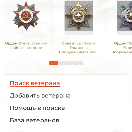
Орден Отечественной
Орден "За службу
Орден "З
войны II степени
Родине в
Роди
Вооруженных Силах
Вооружен
СССР" I ст
СССР"
Поиск ветерана
Добавить ветерана
Помощь в поиске
База ветеранов