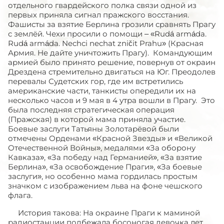
отдельного гвардейского полка связи одной из
первых приняла сигнал пражского восстания.
Фашисты за взятие Берлина грозили сравнять Прагу
с землёй. Чехи просили о помощи – «Rudá armáda.
Rudá armáda. Nechci nechat zničit Prahu» (Красная
Армия. Не дайте уничтожить Прагу). Командующим
армией было принято решение, повернув от окраин
Дрездена стремительно двигаться на Юг. Преодолев
перевалы Судетских гор, где им встретились
американские части, танкисты опередили их на
несколько часов и 9 мая в 4 утра вошли в Прагу. Это
была последняя стратегическая операция
(Пражская) в которой мама приняла участие.
Боевые заслуги Татьяны Золотарёвой были
отмечены Орденами «Красной Звезды» и «Великой
Отечественной Войны», медалями «За оборону
Кавказа», «За победу над Германией», «За взятие
Берлина», «За освобождение Праги», «За боевые
заслуги», но особенно мама гордилась простым
значком с изображением льва на фоне чешского
флага.
История такова: На окраине Праги к маминой
радиостанции подбежала босоногая девочка лет