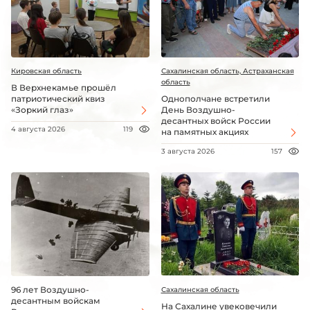
Кировская область
Сахалинская область, Астраханская
область
В Верхнекамье прошёл
патриотический квиз
Однополчане встретили
«Зоркий глаз»
День Воздушно-
десантных войск России
4 августа 2026
119
на памятных акциях
3 августа 2026
157
96 лет Воздушно-
Сахалинская область
десантным войскам
На Сахалине увековечили