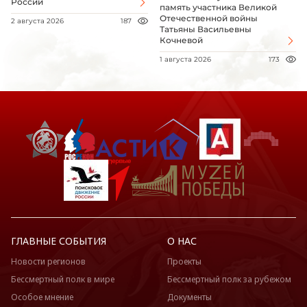
России
память участника Великой
Отечественной войны
2 августа 2026
187
Татьяны Васильевны
Кочневой
1 августа 2026
173
ГЛАВНЫЕ СОБЫТИЯ
О НАС
Новости регионов
Проекты
Бессмертный полк в мире
Бессмертный полк за рубежом
Особое мнение
Документы