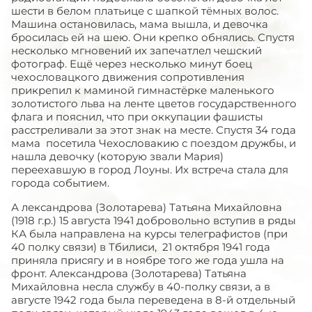
шести в белом платьице с шапкой тёмных волос.
Машина остановилась, мама вышла, и девочка
бросилась ей на шею. Они крепко обнялись. Спустя
несколько мгновений их запечатлел чешский
фотограф. Ещё через несколько минут боец
чехословацкого движения сопротивления
прикрепил к маминой гимнастёрке маленького
золотистого льва на ленте цветов государственного
флага и пояснил, что при оккупации фашисты
расстреливали за этот знак на месте. Спустя 34 года
мама посетила Чехословакию с поездом дружбы, и
нашла девочку (которую звали Мария)
переехавшую в город Лоуны. Их встреча стала для
города событием.
А лександрова (Золотарева) Татьяна Михайловна
(1918 г.р.) 15 августа 1941 добровольно вступив в ряды
КА была направлена на курсы телеграфистов (при
40 полку связи) в Тбилиси, 21 октября 1941 года
приняла присягу и в ноябре того же года ушла на
фронт. Александрова (Золотарева) Татьяна
Михайловна несла службу в 40-полку связи, а в
августе 1942 года была переведена в 8-й отдельный