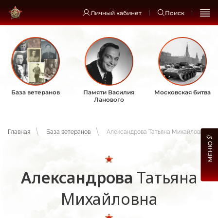
Личный кабинет
Поиск
База ветеранов
Памяти Василия
Московская битва
Ланового
Главная
База ветеранов
Александрова Татьяна Михайловна
МЕНЮ
Александрова
Татьяна
Михайловна