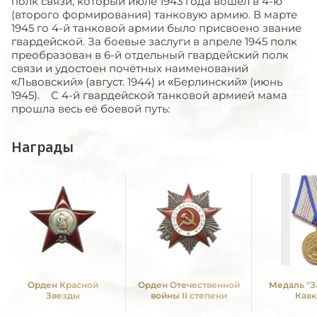
полк связи, который июле 1943 года вошел в 4-ю
(второго формирования) танковую армию. В марте
1945 го 4-й танковой армии было присвоено звание
гвардейской. За боевые заслуги в апреле 1945 полк
преобразован в 6-й отдельный гвардейский полк
связи и удостоен почётных наименований
«Львовский» (август. 1944) и «Берлинский» (июнь
1945). С 4-й гвардейской танковой армией мама
прошла весь её боевой путь:
Награды
Орден Красной
Орден Отечественной
Медаль "З
Звезды
войны II степени
Кавк