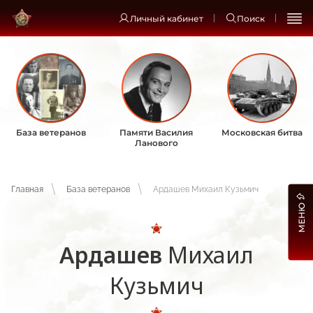
Личный кабинет
Поиск
База ветеранов
Памяти Василия
Московская битва
Ланового
Главная
База ветеранов
Ардашев Михаил Кузьмич
МЕНЮ
Ардашев
Михаил
Кузьмич