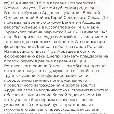
гг.) 📜14 января 1925 г. в деревне Новосельская
(Уржумский уезд Вятской губернии) родился
Валентин Кузьмич Ардашев - участник Великой
Отечественной Войны, Герой Советского Союза. До
призыва на военную службу Валентин Ардашев
работал кузнецом в Косолаповской МТС Мари-
Турекского района Марийской АССР. В январе 1943
г. он был призван в ряды вооружённых сил, с марта
того же года находился на фронте. Отличился при
форсировании Днепра и в боях за город Рогачёв.
Из наградного листа: "Тов. Ардашев в боях по
форсированию реки Днепр и захвату плацдарма на
правом берегу в районе деревни Вищин
Рогачевского района Гомельской области, проявил
исключительную отвагу, мужество и геройство в
трудных условиях по форсированию реки,
преодолению минных полей, усиленного
проволочного заграждения и сюрпризов, тов.
Ардашев своей находчивостью и стремительностью
обеспечил выполнение боевой задачи части. На
этом участке боя первым вырвался в сильно
укрепленный опорный пункт противника и в
глубине его завязал с превосходящими силами