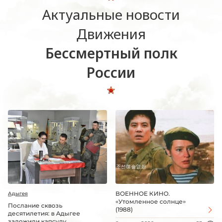
Актуальные новости
Движения
Бессмертный полк
России
ВОЕННОЕ КИНО.
Адыгея
«Утомленное солнце»
Послание сквозь
(1988)
десятилетия: в Адыгее
заложили капсулу