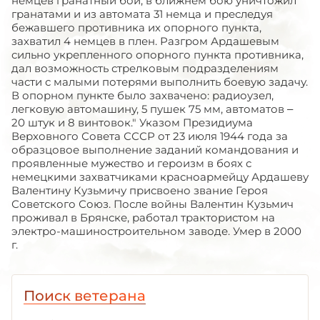
немцев гранатный бой, в ближнем бою уничтожил
гранатами и из автомата 31 немца и преследуя
бежавшего противника их опорного пункта,
захватил 4 немцев в плен. Разгром Ардашевым
сильно укрепленного опорного пункта противника,
дал возможность стрелковым подразделениям
части с малыми потерями выполнить боевую задачу.
В опорном пункте было захвачено: радиоузел,
легковую автомашину, 5 пушек 75 мм, автоматов –
20 штук и 8 винтовок." Указом Президиума
Верховного Совета СССР от 23 июля 1944 года за
образцовое выполнение заданий командования и
проявленные мужество и героизм в боях с
немецкими захватчиками красноармейцу Ардашеву
Валентину Кузьмичу присвоено звание Героя
Советского Союз. После войны Валентин Кузьмич
проживал в Брянске, работал трактористом на
электро-машиностроительном заводе. Умер в 2000
г.
Поиск ветерана