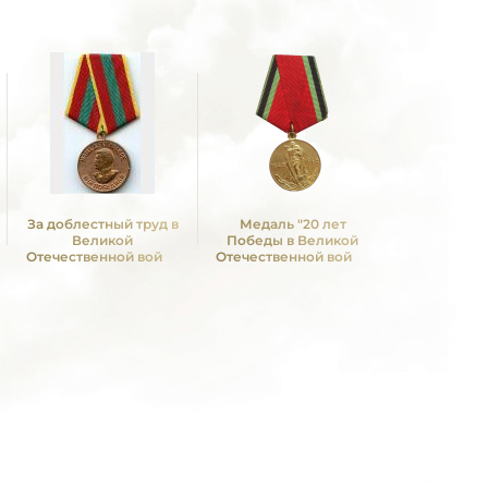
За доблестный труд в
Медаль "20 лет
Медаль 
Великой
Победы в Великой
Победы в
Отечественной войне
Отечественной войне
Отечествен
1941—1945 гг.
1941—1945 гг."
1941—19