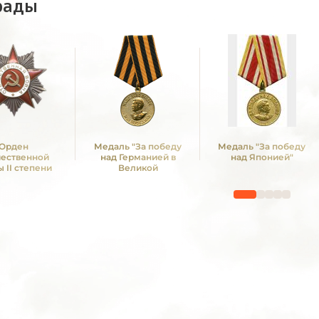
рады
Орден
Медаль "За победу
Медаль "За победу
чественной
над Германией в
над Японией"
 II степени
Великой
Отечественной войне
1941 -1945 гг."