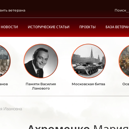
вить ветерана
Поиск
НОВОСТИ
ИСТОРИЧЕСКИЕ СТАТЬИ
ПРОЕКТЫ
БАЗА ВЕТЕРА
анов
Памяти Василия
Московская битва
Осв
Ланового
я Ивановна
Ахроменко
Мария