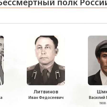
Бессмертный полк Росси
Литвинов
Шме
а
Иван Федосеевич
Василий 
1908 