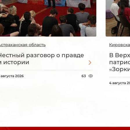
Астраханская область
Кировска
Честный разговор о правде
В Вер
и истории
патри
«Зорки
 августа 2026
63
4 августа 2