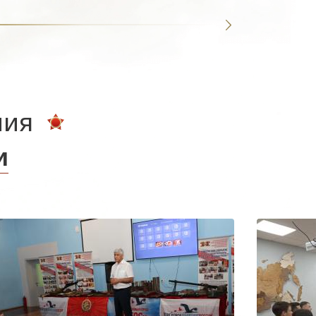
ния
и