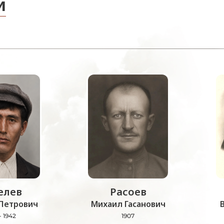
и
лев
Расоев
Петрович
Михаил Гасанович
- 1942
1907