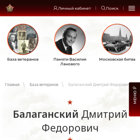
Личный кабинет
Поиск
База ветеранов
Памяти Василия
Московская битва
Ланового
Главная
База ветеранов
Балаганский Дмитрий Федорович
МЕНЮ
Балаганский
Дмитрий
Федорович