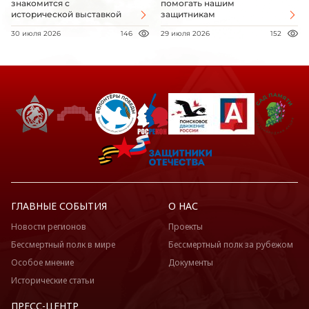
знакомится с
помогать нашим
исторической выставкой
защитникам
30 июля 2026
146
29 июля 2026
152
ГЛАВНЫЕ СОБЫТИЯ
О НАС
Новости регионов
Проекты
Бессмертный полк в мире
Бессмертный полк за рубежом
Особое мнение
Документы
Исторические статьи
ПРЕСС-ЦЕНТР