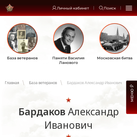
Личный кабинет
Поиск
База ветеранов
Памяти Василия
Московская битва
Ланового
Главная
База ветеранов
Бардаков Александр Иванович
МЕНЮ
Бардаков
Александр
Иванович