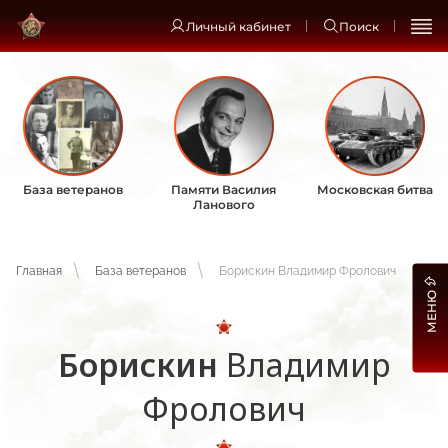
Личный кабинет
Поиск
База ветеранов
Памяти Василия
Московская битва
Ланового
Главная
База ветеранов
Борискин Владимир Фролович
МЕНЮ
Борискин
Владимир
Фролович