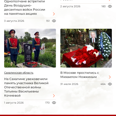
Однополчане встретили
День Воздушно-
2 августа 2026
183
десантных войск России
на памятных акциях
3 августа 2026
151
В Москве простились с
Сахалинская область
Михаилом Ножкиным
На Сахалине увековечили
память участника Великой
31 июля 2026
464
Отечественной войны
Татьяны Васильевны
Кочневой
1 августа 2026
170