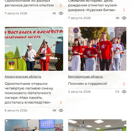
Однополчане из разных
Оживляя историю: день
регионов делятся опытом
рождения отметил музей-
диорама «Курская битва»
7 августа 2026
85
7 августа 2026
86
Архангельская область
Белгородская область
Однополчане открыли
Помним и гордимся!
четвёртую летнюю смену
5 августа 2026
113
поискового палаточного
лагеря «Нам память
досталась в наследство»
6 августа 2026
88