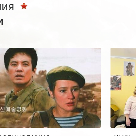
ния
и