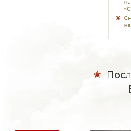
на
«С
См
на
Посл