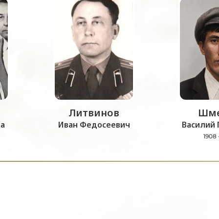
Литвинов
Шме
а
Иван Федосеевич
Василий 
1908 