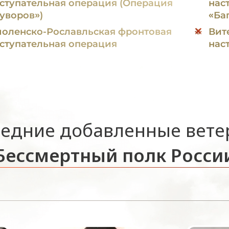
ступательная операция (Операция
нас
уворов»)
«Ба
оленско-Рославльская фронтовая
Вит
ступательная операция
нас
едние добавленные вет
Бессмертный полк Росси