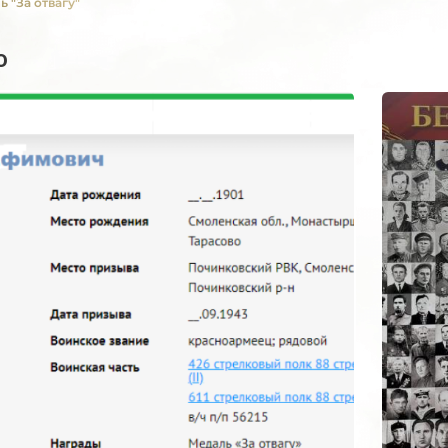
 "За отвагу"
о