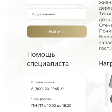
жизн
дере
Тито
дочер
Отече
Почин
Найти
Белор
запас
госпи
Помощь
специалиста
Наг
Горячая линия:
8 (800) 20 -1945- 0
Часы работы:
ПН-ПТ с 10:00 до 18:00