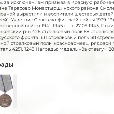
ь, за исключением призыва в Красную рабоче-
вне Тарасово Монастырщинского района Смолен
новной вырастили и воспитали шестерых детей 
ей). Участник Советско-финской войны 1939-194
ственной войны 1941-1945 гг.: с 27.09.1943; По
ковский р-н 426 стрелковый полк 88 стрелковой
усского фронта; 611 стрелковый полк 88 стрелк
ной стрелковый полк; красноармеец, рядовой 
таль 4251, 1243 Награды: Медаль «За отвагу», 28
рады