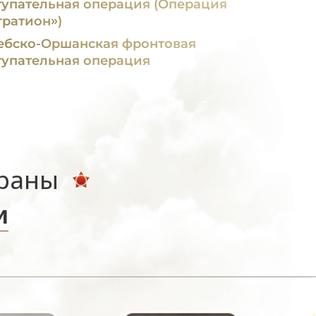
тупательная операция (Операция
гратион»)
ебско-Оршанская фронтовая
тупательная операция
ераны
и