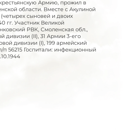
крестьянскую Армию, прожил в
ской области. Вместе с Акулиной
(четырех сыновей и двоих
0 гг. Участник Великой
чинковский РВК, Смоленская обл.,
 дивизии (II), 31 Армии 3-его
овой дивизии (I), 199 армейский
п/п 56215 Госпитали: инфекционный
.10.1944