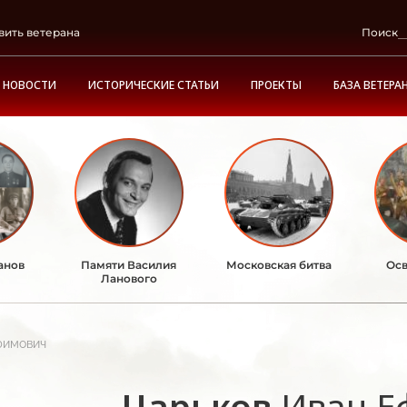
вить ветерана
Поиск
НОВОСТИ
ИСТОРИЧЕСКИЕ СТАТЬИ
ПРОЕКТЫ
БАЗА ВЕТЕРА
анов
Памяти Василия
Московская битва
Осв
Ланового
фимович
Царьков
Иван Е