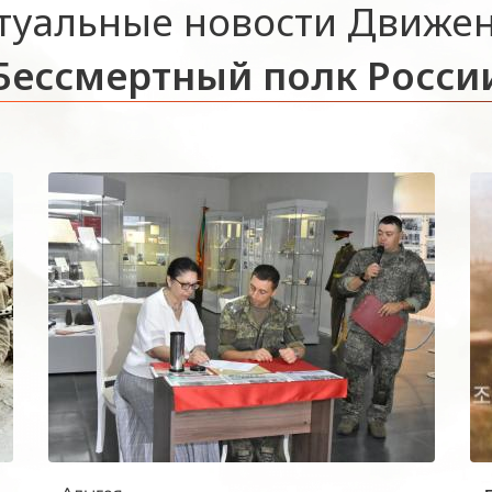
туальные новости Движе
Бессмертный полк Росси