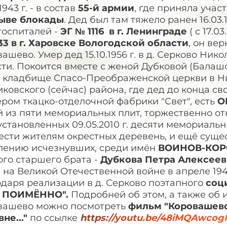
1943 г. - в состав
55-й армии
, где приняла учас
ыве блокады
. Дед был там тяжело ранен 16.03.19
госпиталей -
ЭГ № 1116 в г. Ленинграде
( с 17.03
33 в г. Харовске Вологодской области
, он ве
ашево. Умер дед 15.10.1956 г. в д. Серково Ни
ти. Покоится вместе с женой Дубковой (Балаш
а кладбище Спасо-Преображенской церкви в Ни
ковского (сейчас) района, где дед до конца 
ром ткацко-отделочной фабрики "Свет", есть
О
 из пяти мемориальных плит, торжественно откры
установленных 09.05.2010 г. десяти мемориал
ести жителям окрестных деревень, и ещё суще
лению исчезнувших, среди имён
ВОИНОВ-КО
ого старшего брата -
Дубкова Петра Алексеевич
 на Великой Отечественной войне в апреле 1942
одаря реализации в д. Серково поэтапного
соц
 ПОИМЁННО".
Подробней об этом, а также об
вашево можно посмотреть
фильм "Коровашево
не..."
по ссылке
https://youtu.be/48iMQAwco