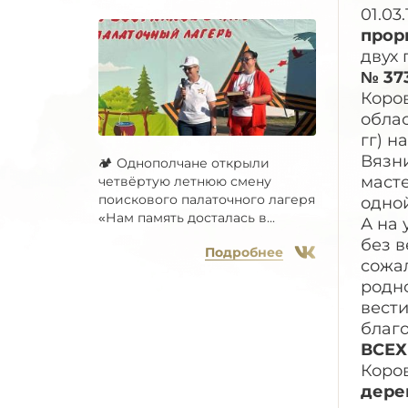
01.03.
прор
двух 
№ 37
Коров
облас
гг) н
Вязни
🏕 Однополчане открыли
масте
четвёртую летнюю смену
поискового палаточного лагеря
одной
«Нам память досталась в...
А на 
без в
Подробнее
сожа
родн
вести
благ
ВСЕХ
Коро
дерев