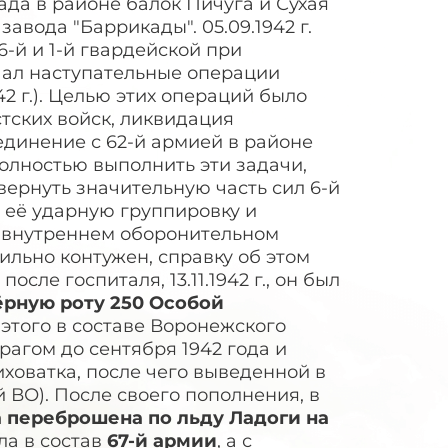
ада в районе балок Пичуга и Сухая
авода "Баррикады". 05.09.1942 г.
6-й и 1-й гвардейской при
чал наступательные операции
2 г.). Целью этих операций было
ских войск, ликвидация
динение с 62-й армией в районе
полностью выполнить эти задачи,
ернуть значительную часть сил 6-й
 её ударную группировку и
а внутреннем оборонительном
 сильно контужен, справку об этом
сле госпиталя, 13.11.1942 г., он был
ёрную роту
250 Особой
этого в составе Воронежского
рагом до сентября 1942 года и
иховатка, после чего выведенной в
 ВО). После своего пополнения, в
 переброшена по льду Ладоги на
ила в состав
67-й армии
, а с