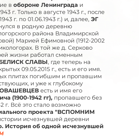
тие в
обороне Ленинграда
и
43 г. Только в августе 1943 г., после
.1943 г. по 01.06.1943 г.) и, далее,
ЭГ
рнулся в родную деревню
кологорского района Владимирской
овой) Марией Ефимовной (1912-2002
кологорах. В той же д. Серково
своей жизни работал сменным
БЕЛИСК СЛАВЫ
, где теперь на
тых 09.05.2015 г., есть и его имя.
ьных плитах погибшим и пропавшим
ствующих, и уже к глубокому
РОВАШЕВЦЕВ
есть и имя его
а (1900-1942 гг),
пропавшего без
 г. Всё это стало возможно
иального проекта
"ВСПОМНИМ
 истории исчезнувшей деревни
. История об одной исчезнувшей
gM