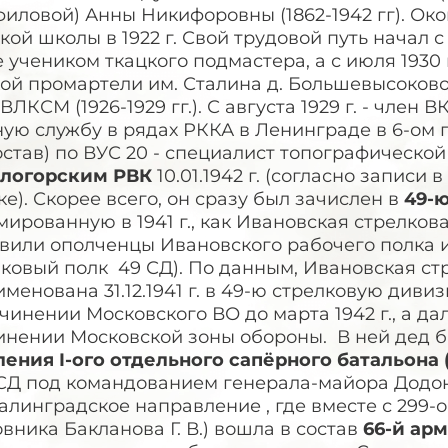
иловой) Анны Никифоровны (1862-1942 гг). Ок
кой школы в 1922 г. Свой трудовой путь начал с
 учеником ткацкого подмастера, а с июля 1930 
ой промартели им. Сталина д. Большевысоково 
ВЛКСМ (1926-1929 гг.). С августа 1929 г. - член В
ную службу в рядах РККА в Ленинграде в 6-ом
став) по ВУС 20 - специалист топографическо
логорским РВК
10.01.1942 г. (согласно запис
е). Скорее всего, он сразу был зачислен в
49-
ированную в 1941 г., как Ивановская стрелков
вили ополченцы Ивановского рабочего полка и
лковый полк 49 СД). По данным, Ивановская ст
менована 31.12.1941 г. в 49-ю стрелковую диви
чинении Московского ВО до марта 1942 г., а дале
инении Московской зоны обороны. В ней дед 
ления I-ого отдельного сапёрного батальона
 СД под командованием генерала-майора Додо
алинградское направление , где вместе с 299
вника Бакланова Г. В.) вошла в состав
66-й ар