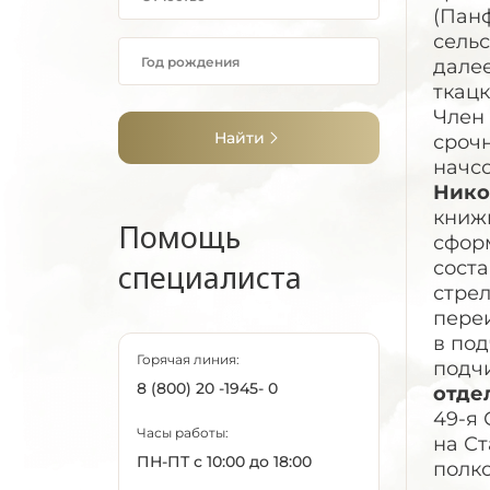
(Панф
сельс
далее
ткацк
Член 
Найти
сроч
начсо
Нико
книжк
Помощь
сформ
соста
специалиста
стре
переи
в под
Горячая линия:
подч
8 (800) 20 -1945- 0
отде
49-я
Часы работы:
на Ст
ПН-ПТ с 10:00 до 18:00
полко