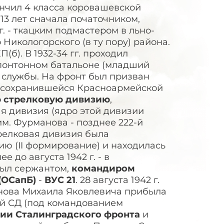
ончил 4 класса коровашевской
 13 лет сначала початочником,
г. - ткацким подмастером в льно-
Никологорского (в ту пору) района.
КП(б). В 1932-34 гг. проходил
 понтонном батальоне (младший
й службы. На фронт был призван
и в сохранившейся Красноармейской
ю стрелковую дивизию
,
ая дивизия (ядро этой дивизии
м. Фурманова - позднее 222-й
релковая дивизия была
зию (II формирование) и находилась
е до августа 1942 г. - в
был сержантом,
командиром
 (ОСапБ)
-
ВУС 21
. 28 августа 1942 г.
нова Михаила Яковлевича прибыла
-ой СД (под командованием
мии Сталинградского фронта
и