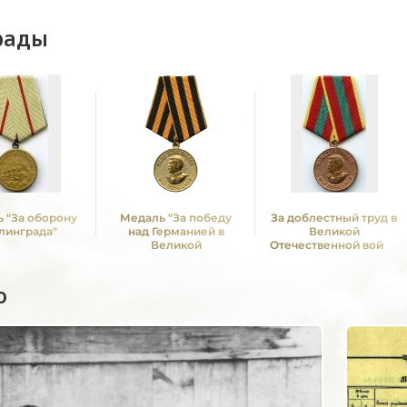
рады
 "За оборону
Медаль "За победу
За доблестный труд в
линграда"
над Германией в
Великой
Великой
Отечественной войне
Отечественной войне
1941—1945 гг.
1941 -1945 гг."
о