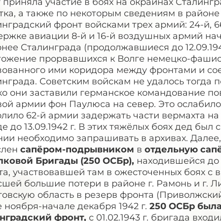
 приняла участие в боях на окраинах Сталингр
ка, а также по некоторым сведениям в районе з
нградский фронт войсками трех армий: 24-й, 6
ержке авиации 8-й и 16-й воздушных армий на
нее Сталинграда (продолжавшиеся до 12.09.194
тожение прорвавшихся к Волге немецко-фашист
зованного ими коридора между фронтами и сое
нграда. Советским войскам не удалось тогда 
о они заставили германское командование пов
ой армии фон Паулюса на север. Это ослабило
олило 62-й армии задержать части вермахта н
е до 13.09.1942 г. В этих тяжёлых боях дед был
ии необходимо запрашивать в архивах. Далее, по
слен
сапёром-подрывником
в
отдельную сап
лковой Бригады (250 ОСБр),
находившейся до 
а, участвовавшей там в ожесточенных боях с в
шей большие потери в районе г. Рамонь и г. Л
овскую область в резерв фронта (Приволжский
 ноября-начале декабря 1942 г.
250 ОСБр
была
нградский фронт,
с 01.02.1943 г. бригада вход