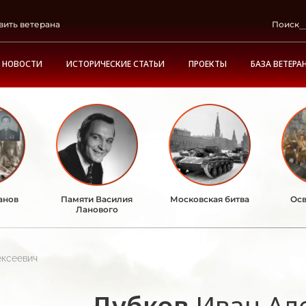
вить ветерана
Поиск
НОВОСТИ
ИСТОРИЧЕСКИЕ СТАТЬИ
ПРОЕКТЫ
БАЗА ВЕТЕРА
анов
Памяти Василия
Московская битва
Осв
Ланового
ексеевич
Дубков
Иван Ал