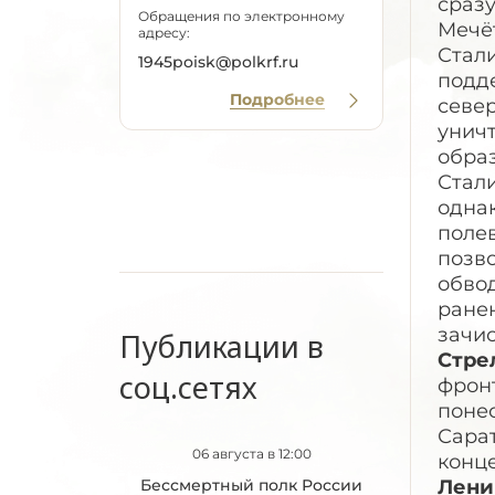
сразу
Обращения по электронному
Мечёт
адресу:
Стали
1945poisk@polkrf.ru
подд
Подробнее
север
унич
обра
Стали
однак
полев
позв
обвод
ранен
зачи
Публикации в
Стре
соц.сетях
фронт
понес
Сарат
06 августа в 12:00
конце
Бессмертный полк России
Лени