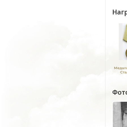
Наг
Медаль
Ста
Фот