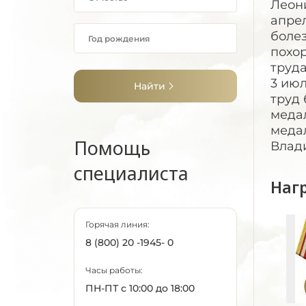
Леони
апрел
болез
похо
труда
3 июл
Найти
труд
меда
меда
Помощь
Влад
специалиста
Наг
Горячая линия:
8 (800) 20 -1945- 0
Часы работы:
ПН-ПТ с 10:00 до 18:00