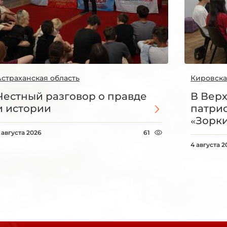
Астраханская область
Кировска
Честный разговор о правде
В Вер
и истории
патри
«Зорки
 августа 2026
61
4 августа 2