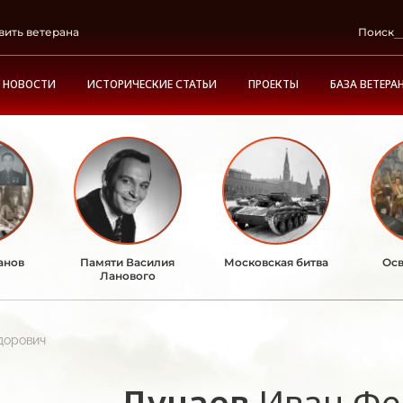
вить ветерана
Поиск
НОВОСТИ
ИСТОРИЧЕСКИЕ СТАТЬИ
ПРОЕКТЫ
БАЗА ВЕТЕРА
анов
Памяти Василия
Московская битва
Осв
Ланового
дорович
Дунаев
Иван Фе