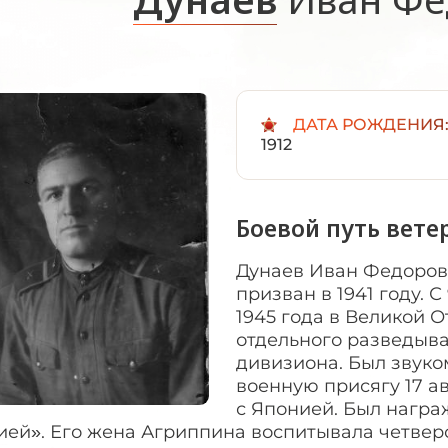
ДАТА РОЖДЕНИЯ
1912
Боевой путь вете
Дунаев Иван Федорови
призван в 1941 году. С
1945 года в Великой О
отдельного разведыв
дивизиона. Был звук
военную присягу 17 ав
с Японией. Был награ
ей». Его жена Агриппина воспитывала четверо де