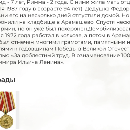
д - 7 лет, Римма - 2 года. С ними жила мать от
я 1987 году в возрасте 94 лет). Дедушка Федор
ни его на несколько дней отпустили домой. Но
ронили на кладбище в Арамашево. Спустя неск
рмии, но он уже был похоронен.Демобилизован 1
я 1972 года работал в колхозе, а потом в Арам
 был отмечен многими грамотами, памятными
лями к годовщинам Победы в Великой Отечест
лью «За доблестный труд. В ознаменование 100
имира Ильича Ленина».
рады