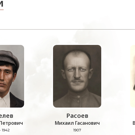
и
лев
Расоев
Петрович
Михаил Гасанович
- 1942
1907