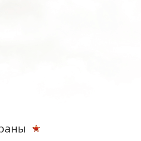
ераны