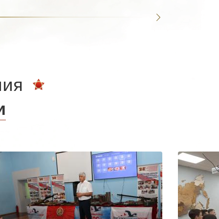
ния
и