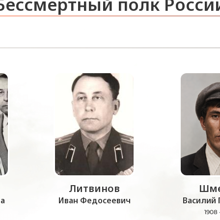
Бессмертный полк Росси
Литвинов
Шме
а
Иван Федосеевич
Василий 
1908 