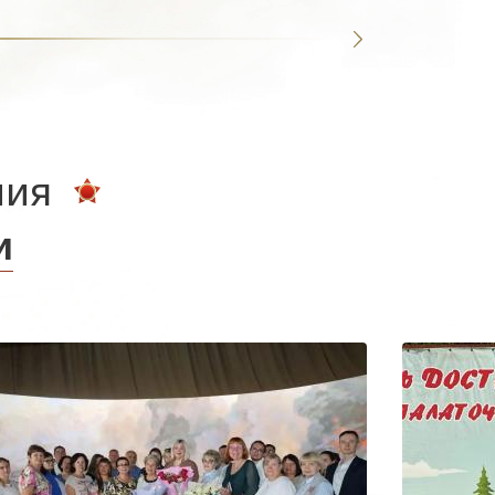
ния
и