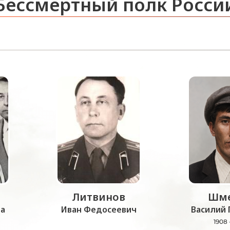
Бессмертный полк Росси
Литвинов
Шме
а
Иван Федосеевич
Василий 
1908 