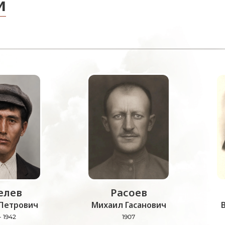
и
лев
Расоев
Петрович
Михаил Гасанович
- 1942
1907