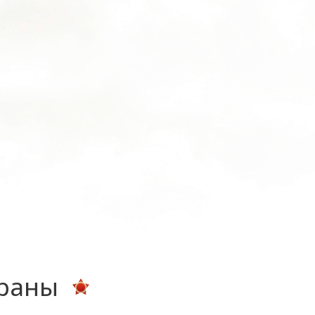
ераны