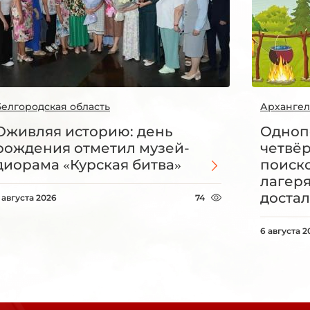
Белгородская область
Архангел
Оживляя историю: день
Одноп
рождения отметил музей-
четвё
диорама «Курская битва»
поиск
лагеря
достал
 августа 2026
74
6 августа 2