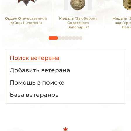
Орден Отечественной
Медаль "За оборону
Медаль "
войны II степени
Советского
над Гер
Заполярья"
Вел
Отечестве
1941 -19
Поиск ветерана
Добавить ветерана
Помощь в поиске
База ветеранов