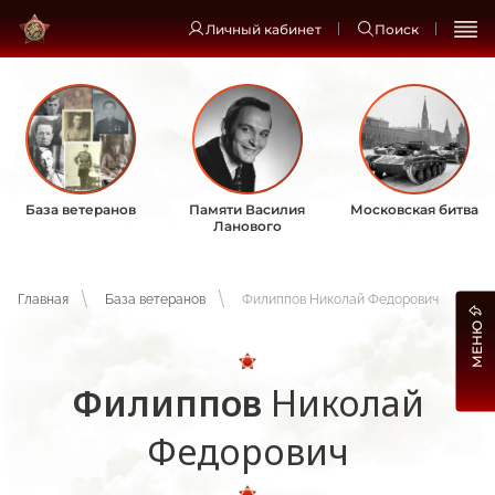
Личный кабинет
Поиск
База ветеранов
Памяти Василия
Московская битва
Ланового
Главная
База ветеранов
Филиппов Николай Федорович
МЕНЮ
Филиппов
Николай
Федорович