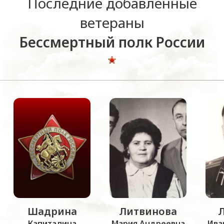
Последние добавленные
ветераны
Бессмертный полк России
Шадрина
Литвинова
Капиталина
Мария Андреевна
Ива