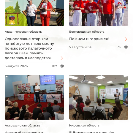
Архангельская область
Белгородская область
Однополчане открыли
Помним и гордимся!
четвёртую летнюю смену
5 августа 2026
135
поискового палаточного
лагеря «Нам память
досталась в наследство»
6 августа 2026
107
Астраханская область
Кировская область
Честный разговор о
В Верхнекамье прошёл