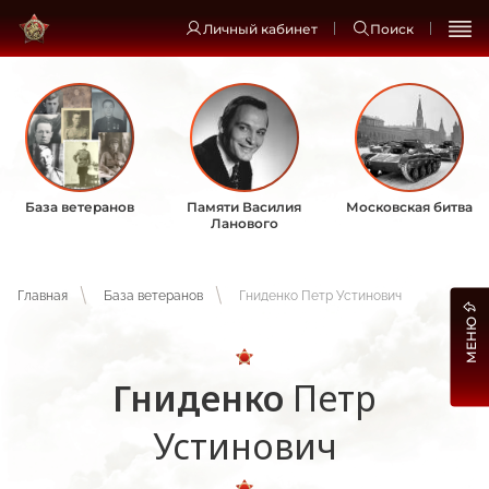
Личный кабинет
Поиск
База ветеранов
Памяти Василия
Московская битва
Ланового
Главная
База ветеранов
Гниденко Петр Устинович
МЕНЮ
Гниденко
Петр
Устинович