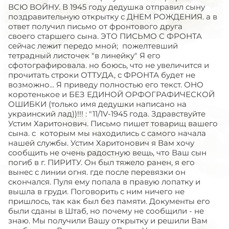
ВСЮ ВОЙНУ. В 1945 году дедушка отправил сыну
поздравительную открытку с ДНЕМ РОЖДЕНИЯ. а в
ответ получил письмо от фронтового друга
своего старшего сына. ЭТО ПИСЬМО С ФРОНТА
сейчас лежит передо мной; пожелтевший
тетрадный листочек "в линейку" Я его
сфотографировала. но боюсь, что не увеличится и
прочитать строки ОТТУДА, с ФРОНТА будет не
возможно... Я приведу полностью его текст. ОНО
коротенькое и БЕЗ ЕДИНОЙ ОРФОГРАФИЧЕСКОЙ
ОШИБКИ (только имя дедушки написано на
украинский лад))!!! : "11/1V-1945 года. Здравствуйте
Устим Харитонович. Письмо пишет товарищ вашего
сына. с которым мы находились с самого начала
нашей службы. Устим Харитонович я Вам хочу
сообщить не очень радостную вещь, что Ваш сын
погиб в г. ПИРИТУ. Он был тяжело ранен, я его
вынес с линии огня. где после перевязки он
скончался. Пуля ему попала в правую лопатку и
вышла в груди. Поговорить с ним ничего не
пришлось, так как был без памяти. Документы его
были сданы в Штаб, но почему не сообщили - не
знаю. Мы получили Вашу открытку и решили Вам