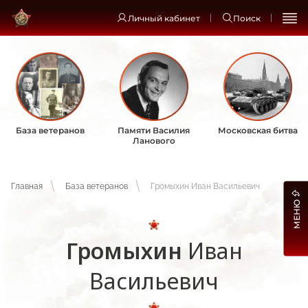
Личный кабинет
Поиск
База ветеранов
Памяти Василия
Московская битва
Ланового
Главная
База ветеранов
Громыхин Иван Васильевич
МЕНЮ
Громыхин
Иван
Васильевич