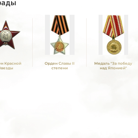
рады
н Красной
Орден Славы II
Медаль "За победу
Звезды
степени
над Японией"