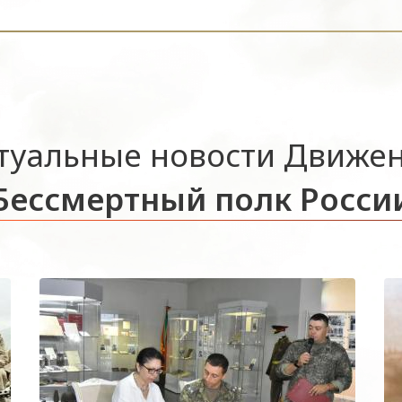
туальные новости Движе
Бессмертный полк Росси