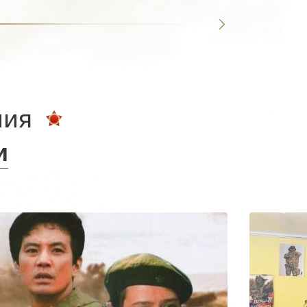
ния
и