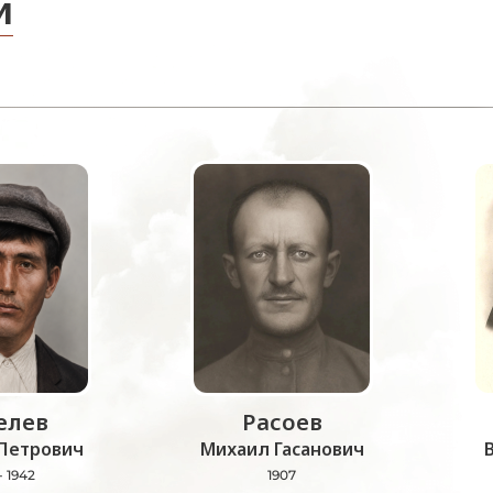
и
лев
Расоев
Петрович
Михаил Гасанович
- 1942
1907