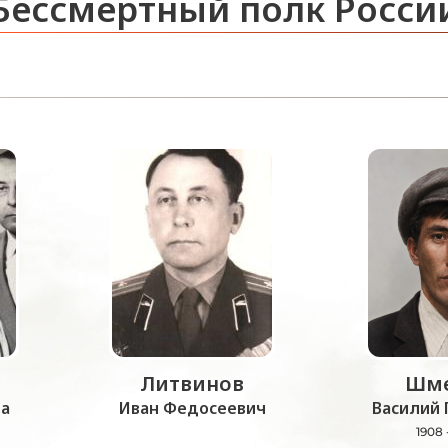
Бессмертный полк Росси
Литвинов
Шме
а
Иван Федосеевич
Василий 
1908 