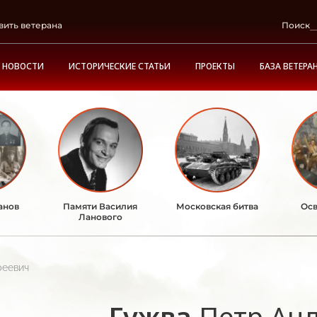
вить ветерана
Поиск
НОВОСТИ
ИСТОРИЧЕСКИЕ СТАТЬИ
ПРОЕКТЫ
БАЗА ВЕТЕРА
анов
Памяти Василия
Московская битва
Осв
Ланового
реевич
Гужва
Петр Ан