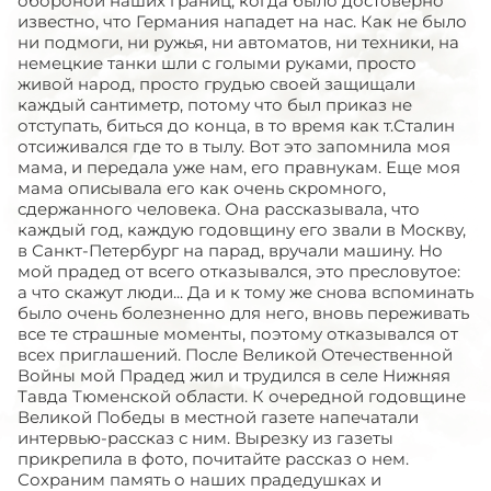
обороной наших границ, когда было достоверно
известно, что Германия нападет на нас. Как не было
ни подмоги, ни ружья, ни автоматов, ни техники, на
немецкие танки шли с голыми руками, просто
живой народ, просто грудью своей защищали
каждый сантиметр, потому что был приказ не
отступать, биться до конца, в то время как т.Сталин
отсиживался где то в тылу. Вот это запомнила моя
мама, и передала уже нам, его правнукам. Еще моя
мама описывала его как очень скромного,
сдержанного человека. Она рассказывала, что
каждый год, каждую годовщину его звали в Москву,
в Санкт-Петербург на парад, вручали машину. Но
мой прадед от всего отказывался, это пресловутое:
а что скажут люди... Да и к тому же снова вспоминать
было очень болезненно для него, вновь переживать
все те страшные моменты, поэтому отказывался от
всех приглашений. После Великой Отечественной
Войны мой Прадед жил и трудился в селе Нижняя
Тавда Тюменской области. К очередной годовщине
Великой Победы в местной газете напечатали
интервью-рассказ с ним. Вырезку из газеты
прикрепила в фото, почитайте рассказ о нем.
Сохраним память о наших прадедушках и