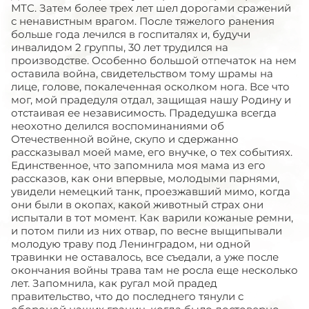
МТС. Затем более трех лет шел дорогами сражений
с ненавистным врагом. После тяжелого ранения
больше года лечился в госпиталях и, будучи
инвалидом 2 группы, 30 лет трудился на
производстве. Особенно большой отпечаток на нем
оставила война, свидетельством тому шрамы на
лице, голове, покалеченная осколком нога. Все что
мог, мой прадедуля отдал, защищая нашу Родину и
отстаивая ее независимость. Прадедушка всегда
неохотно делился воспоминаниями об
Отечественной войне, скупо и сдержанно
рассказывал моей маме, его внучке, о тех событиях.
Единственное, что запомнила моя мама из его
рассказов, как они впервые, молодыми парнями,
увидели немецкий танк, проезжавший мимо, когда
они были в окопах, какой животный страх они
испытали в тот момент. Как варили кожаные ремни,
и потом пили из них отвар, по весне выщипывали
молодую траву под Ленинградом, ни одной
травинки не оставалось, все съедали, а уже после
окончания войны трава там не росла еще несколько
лет. Запомнила, как ругал мой прадед
правительство, что до последнего тянули с