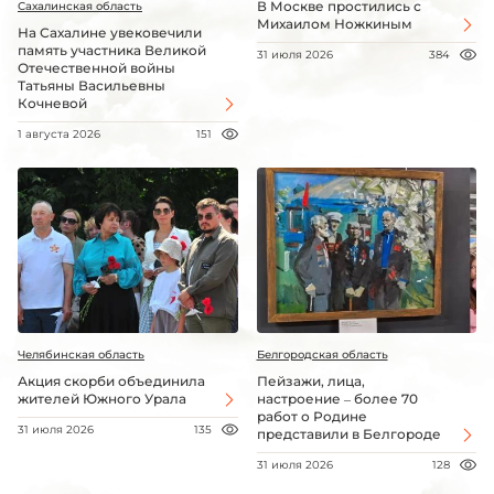
В Москве простились с
Сахалинская область
Михаилом Ножкиным
На Сахалине увековечили
память участника Великой
31 июля 2026
384
Отечественной войны
Татьяны Васильевны
Кочневой
1 августа 2026
151
Челябинская область
Белгородская область
Акция скорби объединила
Пейзажи, лица,
жителей Южного Урала
настроение – более 70
работ о Родине
31 июля 2026
135
представили в Белгороде
31 июля 2026
128