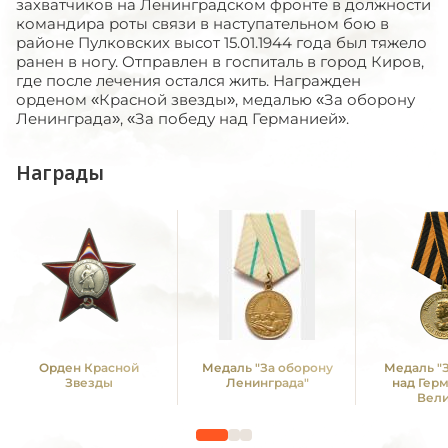
захватчиков на Ленинградском фронте в должности
командира роты связи в наступательном бою в
районе Пулковских высот 15.01.1944 года был тяжело
ранен в ногу. Отправлен в госпиталь в город Киров,
где после лечения остался жить. Награжден
орденом «Красной звезды», медалью «За оборону
Ленинграда», «За победу над Германией».
Награды
Орден Красной
Медаль "За оборону
Медаль "
Звезды
Ленинграда"
над Гер
Вел
Отечестве
1941 -19