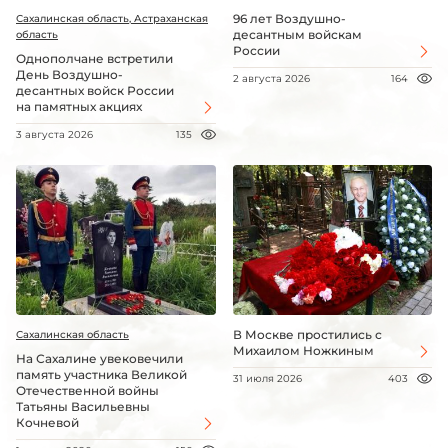
96 лет Воздушно-
Сахалинская область, Астраханская
десантным войскам
область
России
Однополчане встретили
День Воздушно-
2 августа 2026
164
десантных войск России
на памятных акциях
3 августа 2026
135
В Москве простились с
Сахалинская область
Михаилом Ножкиным
На Сахалине увековечили
память участника Великой
31 июля 2026
403
Отечественной войны
Татьяны Васильевны
Кочневой