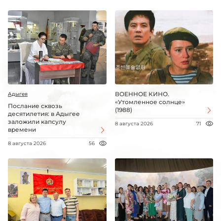
ВОЕННОЕ КИНО.
Адыгея
«Утомленное солнце»
Послание сквозь
(1988)
десятилетия: в Адыгее
заложили капсулу
8 августа 2026
71
времени
8 августа 2026
56