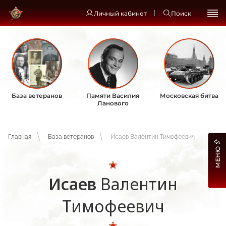
Личный кабинет
Поиск
База ветеранов
Памяти Василия
Московская битва
Ланового
Главная
База ветеранов
Исаев Валентин Тимофеевич
МЕНЮ
Исаев
Валентин
Тимофеевич