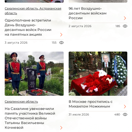
96 лет Воздушно-
Сахалинская область, Астраханская
десантным войскам
область
России
Однополчане встретили
День Воздушно-
2 августа 2026
185
десантных войск России
на памятных акциях
3 августа 2026
155
В Москве простились с
Сахалинская область
Михаилом Ножкиным
На Сахалине увековечили
память участника Великой
31 июля 2026
480
Отечественной войны
Татьяны Васильевны
Кочневой