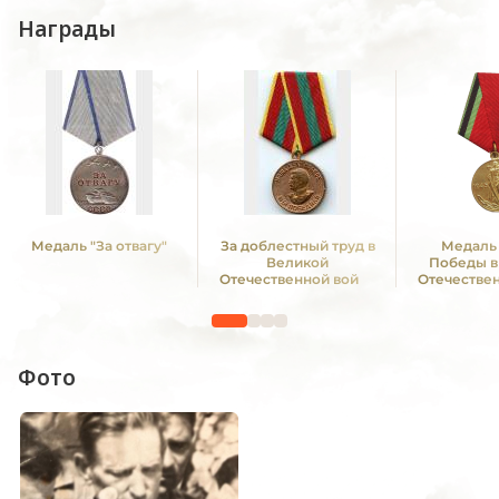
Награды
Медаль "За отвагу"
За доблестный труд в
Медаль 
Великой
Победы в
Отечественной войне
Отечестве
1941—1945 гг.
1941—19
Фото