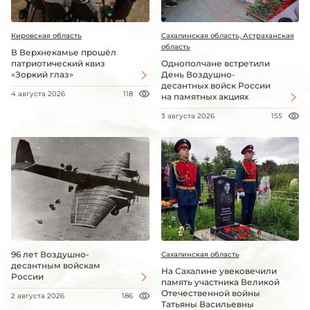
Кировская область
Сахалинская область, Астраханская
область
В Верхнекамье прошёл
патриотический квиз
Однополчане встретили
«Зоркий глаз»
День Воздушно-
десантных войск России
4 августа 2026
118
на памятных акциях
3 августа 2026
155
96 лет Воздушно-
Сахалинская область
десантным войскам
На Сахалине увековечили
России
память участника Великой
Отечественной войны
2 августа 2026
186
Татьяны Васильевны