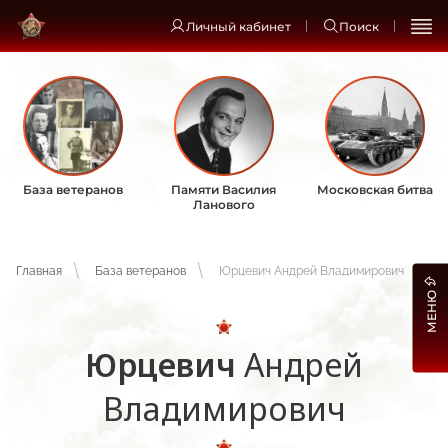
Личный кабинет
Поиск
База ветеранов
Памяти Василия
Московская битва
Ланового
Главная
База ветеранов
Юрцевич Андрей Владимирович
МЕНЮ
Юрцевич
Андрей
Владимирович