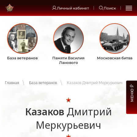
Личный кабинет
Поиск
База ветеранов
Памяти Василия
Московская битва
Ланового
Главная
База ветеранов
Казаков Дмитрий Меркурьевич
МЕНЮ
Казаков
Дмитрий
Меркурьевич