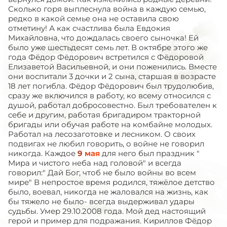
Сколько горя выплеснула война в каждую семью,
редко в какой семье она не оставила свою
отметину! А как счастлива была Евдокия
Михайловна, что дождалась своего сыночка! Ей
было уже шестьдесят семь лет. В октябре этого же
года Фёдор Фёдорович встретился с Фёдоровой
Елизаветой Васильевной, и они поженились. Вместе
они воспитали 3 дочки и 2 сына, старшая в возрасте
18 лет погибла. Фёдор Фёдорович был трудолюбив,
сразу же включился в работу, ко всему относился с
душой, работал добросовестно. Был требователен к
себе и другим, работая бригадиром тракторной
бригады или обучая работе на комбайне молодых.
Работал на лесозаготовке и лесником. О своих
подвигах не любил говорить, о войне не говорил
никогда. Каждое
9 мая
для него был праздник "
Мира и чистого неба над головой" и всегда
говорил:" Дай Бог, чтоб не было войны во всем
мире" В непростое время родился, тяжёлое детство
было, воевал, никогда не жаловался на жизнь, как
бы тяжело не было- всегда выдерживал удары
судьбы. Умер 29.10.2008 года. Мой дед настоящий
герой и пример для подражания. Кириллов Фёдор