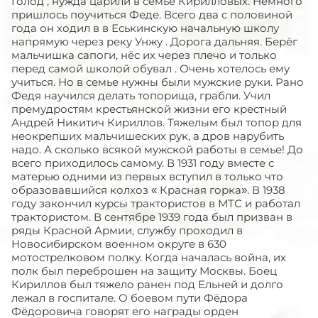
Голод , нужда царили в семье Кирилловых. Немного
пришлось поучиться Феде. Всего два с половиной
года он ходил в в Еськинскую начальную школу
напрямую через реку Унжу . Дорога дальняя. Берёг
мальчишка сапоги, нёс их через плечо и только
перед самой школой обувал . Очень хотелось ему
учиться. Но в семье нужны были мужские руки. Рано
Федя научился делать топорища, грабли. Учил
премудростям крестьянской жизни его крестный
Андрей Никитич Кириллов. Тяжелым был топор для
неокрепших мальчишеских рук, а дров нарубить
надо. А сколько всякой мужской работы в семье! До
всего приходилось самому. В 1931 году вместе с
матерью одними из первых вступил в только что
образовавшийся колхоз « Красная горка». В 1938
году закончил курсы трактористов в МТС и работал
трактористом. В сентябре 1939 года был призван в
ряды Красной Армии, службу проходил в
Новосибирском военном округе в 630
мотострелковом полку. Когда началась война, их
полк был переброшен на защиту Москвы. Боец
Кириллов был тяжело ранен под Ельней и долго
лежал в госпитале. О боевом пути Фёдора
Фёдоровича говорят его награды орден