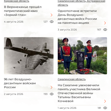
Кировская область
Сахалинская область, Астраханская
область
В Верхнекамье прошёл
патриотический квиз
Однополчане встретили
«Зоркий глаз»
День Воздушно-
десантных войск России
4 августа 2026
127
на памятных акциях
3 августа 2026
167
96 лет Воздушно-
Сахалинская область
десантным войскам
На Сахалине увековечили
России
память участника Великой
Отечественной войны
2 августа 2026
193
Татьяны Васильевны
Кочневой
1 августа 2026
181