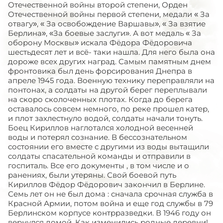
Отечественной войны второй степени, Орден
Отечественной войны первой степени, медали « За
отвагу», « За освобождение Варшавы», « За взятие
Берлина», «За боевые заслуги». А вот медаль « За
оборону Москвы» искала Фёдора Фёдоровича
шестьдесят лет и всё- таки нашла. Для него была она
дороже всех других наград. Самым памятным днем
фронтовика был день форсирования Днепра в
апреле 1945 года. Военную технику переправляли на
понтонах, а солдаты на другой берег переплывали
на скоро сколоченных плотах. Когда до берега
оставалось совсем немного, по реке прошел катер,
и плот захлестнуло водой, солдаты начали тонуть.
Боец Кириллов наглотался холодной весенней
воды и потерял сознание. В бессознательном
состоянии его вместе с другими из воды вытащили
солдаты спасательной команды и отправили в
госпиталь. Все его документы , в том числе и о
ранениях, были утеряны. Свой боевой путь
Кириллов Фёдор Фёдорович закончил в Берлине.
Семь лет он не был дома : сначала срочная служба в
Красной Армии, потом война и еще год службы в 79
Берлинском корпусе контрразведки. В 1946 году он
вернулся домой. Как изменились родные деревни!