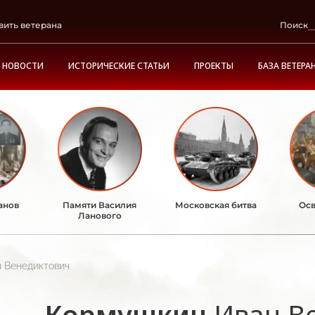
вить ветерана
Поиск
НОВОСТИ
ИСТОРИЧЕСКИЕ СТАТЬИ
ПРОЕКТЫ
БАЗА ВЕТЕРА
анов
Памяти Василия
Московская битва
Осв
Ланового
 Венедиктович
Кормушкин
Иван В