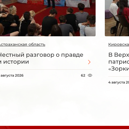
Астраханская область
Кировска
Честный разговор о правде
В Вер
и истории
патри
«Зорки
 августа 2026
62
4 августа 2