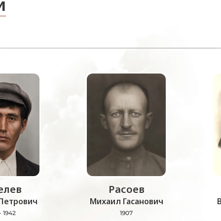
и
лев
Расоев
Петрович
Михаил Гасанович
- 1942
1907