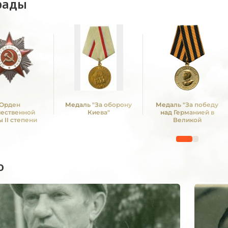
рады
Орден
Медаль "За оборону
Медаль "За победу
чественной
Киева"
над Германией в
 II степени
Великой
Отечественной войне
1941 -1945 гг."
о