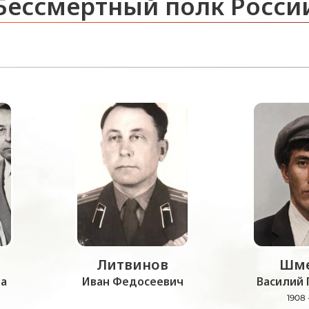
Бессмертный полк Росси
Литвинов
Шме
а
Иван Федосеевич
Василий 
1908 