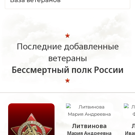
База ветеранов
Последние добавленные
ветераны
Бессмертный полк России
Литвинова
Мария Андреевна
Ива