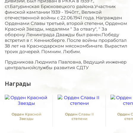
дивизии. Был призван в РККА в 1939 г.,
ст.Батуринская Брюховецкого района.Участник
финской кампании 1939 - 1940гг., Великой
отечественной войны с 22.06.1941 года. Награжден
Орденами Славы третьей, второй степени, Орденом
Красной Звезды, медалями " За отвагу", " За
оборону Ленинграда Дважды был ранен.Победу
встретил в г. Кеннисберге. После войны проработал
38 лет на Краснодарском мясокомбинате. Вырастил
троих дочерей. Помним. Любим.
Прудникова Людмила Павловна, Ведущий инженер
центральнойслужбы развития СДТУ
Награды
Орден Красной
Орден Славы II
Орден С
Звезды
степени
сте