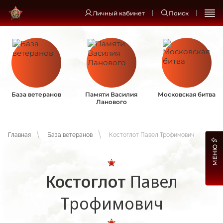
Личный кабинет
Поиск
База ветеранов
Памяти Василия
Московская битва
Ланового
Главная
База ветеранов
Костоглот Павел Трофимович
МЕНЮ
Костоглот
Павел
Трофимович