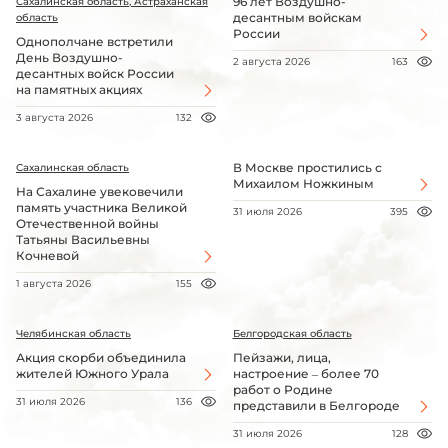
96 лет Воздушно-
Сахалинская область, Астраханская
десантным войскам
область
России
Однополчане встретили
День Воздушно-
2 августа 2026
163
десантных войск России
на памятных акциях
3 августа 2026
132
В Москве простились с
Сахалинская область
Михаилом Ножкиным
На Сахалине увековечили
память участника Великой
31 июля 2026
395
Отечественной войны
Татьяны Васильевны
Кочневой
1 августа 2026
155
Челябинская область
Белгородская область
Акция скорби объединила
Пейзажи, лица,
жителей Южного Урала
настроение – более 70
работ о Родине
31 июля 2026
136
представили в Белгороде
31 июля 2026
128