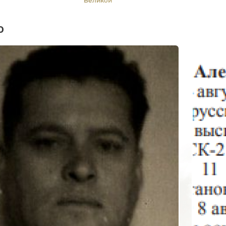
Великой
Отечественной войне
1941 -1945 гг."
о