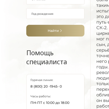
таким
испыт
это д
путь 
СК‑2.
Найти
цирке
мог п
сын, 
серь
Помощь
точне
специалиста
него 
годы.
револ
люди,
Горячая линия:
тольк
8 (800) 20 -1945- 0
переж
обли
Часы работы:
он вы
ПН-ПТ с 10:00 до 18:00
работ