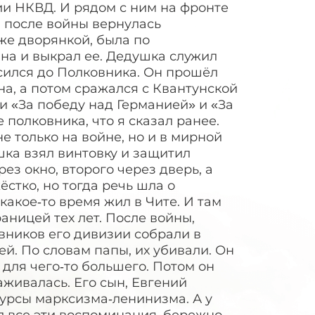
ии НКВД. И рядом с ним на фронте
 после войны вернулась
же дворянкой, была по
йна и выкрал ее. Дедушка служил
сился до Полковника. Он прошёл
на, а потом сражался с Квантунской
и «За победу над Германией» и «За
 полковника, что я сказал ранее.
е только на войне, но и в мирной
шка взял винтовку и защитил
ез окно, второго через дверь, а
ёстко, но тогда речь шла о
акое‑то время жил в Чите. И там
аницей тех лет. После войны,
вников его дивизии собрали в
й. По словам папы, их убивали. Он
 для чего‑то большего. Потом он
аживалась. Его сын, Евгений
урсы марксизма‑ленинизма. А у