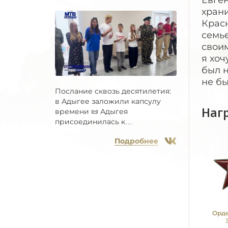
Евген
хран
Красн
семье
своим
я хоч
был н
не бы
Послание сквозь десятилетия:
в Адыгее заложили капсулу
Наг
времени 📜 Адыгея
присоединилась к
Всероссийской...
Подробнее
Орде