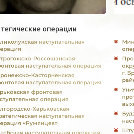
атегические операции
ликолукская наступательная
Минска
ерация
опе
трогожско-Россошанская
Про
онтовая наступательная операция
окр
г. 
ронежско-Касторненская
рай
онтовая наступательная операция
Уни
рьковская фронтовая
про
ступательная операция
выхо
лгородско-Харьковская
Буд
ратегическая наступательная
нас
ерация «Румянцев»
Шту
тебская наступательная операция