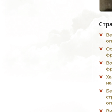
Стр
Ве
оп
Ос
фр
Во
фр
Ха
на
Бе
ст
оп
Ви