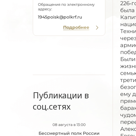
226‑г
Обращения по электронному
адресу:
была
Капит
1945poisk@polkrf.ru
нацио
Подробнее
Техн
через
армие
побед
Были 
жизн
семью
трети
безоп
Публикации в
ему д
прям
соц.сетях
барак
чудом
перее
08 августа в 13:00
Алек
Бессмертный полк России