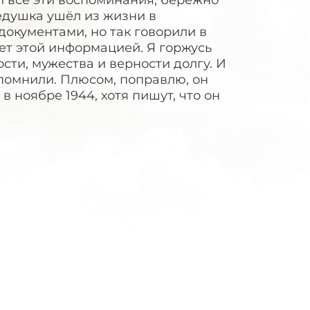
л все эти воспоминания, бережно
едушка ушёл из жизни в
документами, но так говорили в
еет этой информацией. Я горжусь
сти, мужества и верности долгу. И
м помнили. Плюсом, поправлю, он
 ноябре 1944, хотя пишут, что он