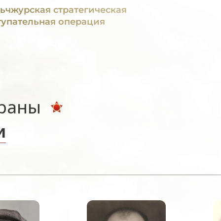
ьчжурская стратегическая
тупательная операция
ераны
и