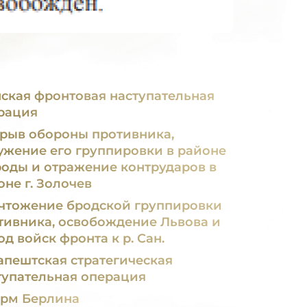
я фронтовая наступательная
рация
рыв обороны противника,
ужение его группировки в районе
Броды и отражение контрударов в
оне г. Золочев
чтожение бродской группировки
тивника, освобождение Львова и
д войск фронта к р. Сан.
апештская стратегическая
тупательная операция
рм Берлина