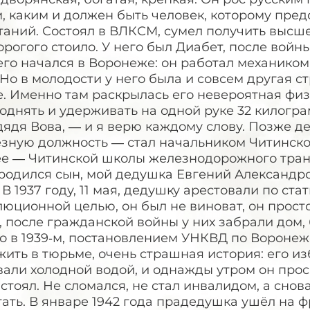
, каким и должен быть человек, которому пред
аний. Состоял в ВЛКСМ, сумел получить высше
орогого стоило. У него был Диабет, после войн
его начался в Воронеже: он работал механико
 Но в молодости у него была и совсем другая 
. Именно там раскрылась его невероятная физи
однять и удерживать на одной руке 32 килогр
дядя Вова, — и я верю каждому слову. Позже д
ёзную должность — стал начальником Читинско
е — Читинской школы железнодорожного транспо
родился сын, мой дедушка Евгений Александро
 В 1937 году, 11 мая, дедушку арестовали по стат
юционной целью, он был не виноват, он прост
 после гражданской войны у них забрали дом, б
о в 1939‑м, постановлением УНКВД по Воронежс
ить в тюрьме, очень страшная история: его из
вали холодной водой, и однажды утром он про
стоял. Не сломался, не стал инвалидом, а снов
ать. В январе 1942 года прадедушка ушёл на ф