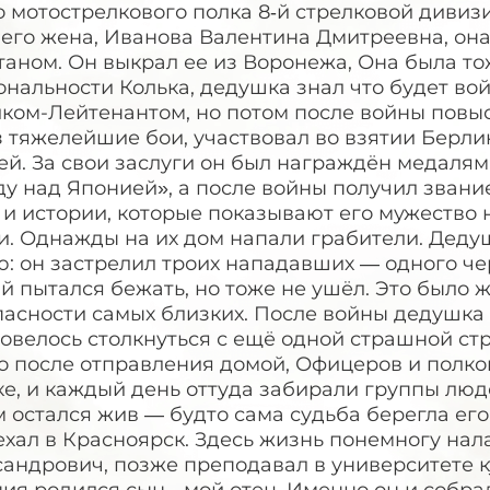
о мотострелкового полка 8‑й стрелковой дивиз
 его жена, Иванова Валентина Дмитреевна, она
аном. Он выкрал ее из Воронежа, Она была то
нальности Колька, дедушка знал что будет во
иком-Лейтенантом, но потом после войны повы
 тяжелейшие бои, участвовал во взятии Берли
й. За свои заслуги он был награждён медалям
у над Японией», а после войны получил звание
и истории, которые показывают его мужество н
и. Однажды на их дом напали грабители. Деду
: он застрелил троих нападавших — одного чер
й пытался бежать, но тоже не ушёл. Это было ж
асности самых близких. После войны дедушка к
овелось столкнуться с ещё одной страшной стр
о после отправления домой, Офицеров и полко
е, и каждый день оттуда забирали группы люде
 остался жив — будто сама судьба берегла его
хал в Красноярск. Здесь жизнь понемногу нал
сандрович, позже преподавал в университете к