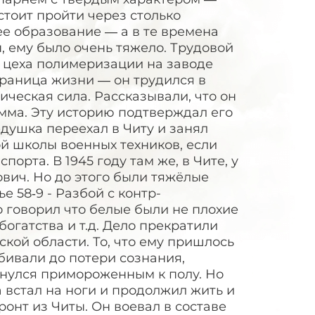
стоит пройти через столько
е образование — а в те времена
ы, ему было очень тяжело. Трудовой
м цеха полимеризации на заводе
страница жизни — он трудился в
ческая сила. Рассказывали, что он
амма. Эту историю подтверждал его
едушка переехал в Читу и занял
й школы военных техников, если
рта. В 1945 году там же, в Чите, у
вич. Но до этого были тяжёлые
ье 58‑9 - Разбой с контр-
о говорил что белые были не плохие
огатства и т.д. Дело прекратили
кой области. То, что ему пришлось
бивали до потери сознания,
снулся примороженным к полу. Но
а встал на ноги и продолжил жить и
ронт из Читы. Он воевал в составе