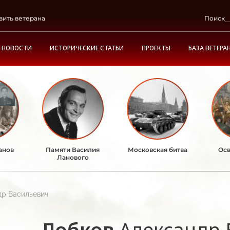
вить ветерана
Поиск
НОВОСТИ
ИСТОРИЧЕСКИЕ СТАТЬИ
ПРОЕКТЫ
БАЗА ВЕТЕРА
анов
Памяти Василия
Московская битва
Осв
Ланового
др Васильевич
Лобков
Александр 