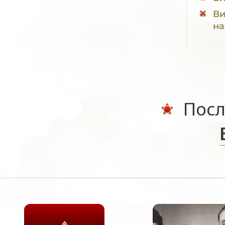
Ви
на
Посл