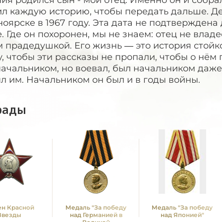
ия родился сын - мой отец. Именно он и собра
ил каждую историю, чтобы передать дальше. Д
оярске в 1967 году. Эта дата не подтверждена 
. Где он похоронен, мы не знаем: отец не влад
 прадедушкой. Его жизнь — это история стойко
у, чтобы эти рассказы не пропали, чтобы о нё
ачальником, но воевал, был начальником даже в
л им. Начальником он был и в годы войны.
рады
н Красной
Медаль "За победу
Медаль "За победу
Звезды
над Германией в
над Японией"