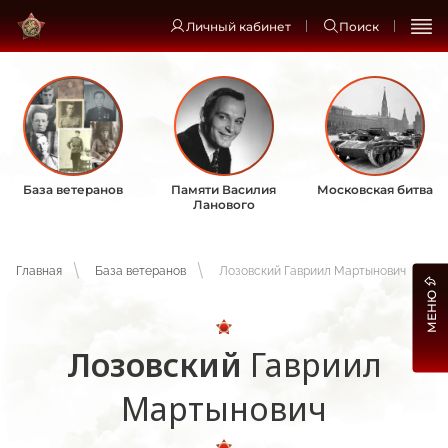
Личный кабинет
Поиск
База ветеранов
Памяти Василия
Московская битва
Ланового
Главная
База ветеранов
Лозовский Гавриил Мартынович
МЕНЮ
Лозовский
Гавриил
Мартынович