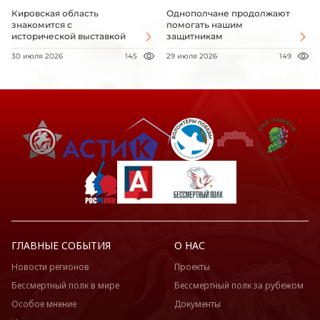
Кировская область
Однополчане продолжают
знакомится с
помогать нашим
исторической выставкой
защитникам
30 июля 2026
145
29 июля 2026
149
ГЛАВНЫЕ СОБЫТИЯ
О НАС
Новости регионов
Проекты
Бессмертный полк в мире
Бессмертный полк за рубежом
Особое мнение
Документы