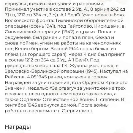
вернулся домой с контузией и ранениями.
Принимал участие в составе 2 Уд. А., 8 армия 242 сд
71 гп, 1212 сп 364 сд 3 Уд. А 1 БелФ. Участвовал в боях
Волховского фронта: Тихвинской оборонительной
операции (осень 1941), под Гайтолово, Киришами, в
Синявинской операции (1942) и других. Попал в
окружение, был ранен и попал в плен, бежал и
снова пойман, угнан на работы на каменоломнях
под Кенигсбергом. Весной 1944 снова бежал из
плена (из горящего сарая). Через 4 дня был принят
в состав 1212 сп 364 сд 3 Уд. А 1 БелФ. Под
руководством маршала Г.К. Жукова участвовал в
Зееловско-Берлинской операции (1945). Наступал на
Рейхстаг. 4.05.1945 ранен, контужен в голову.
Награжден за уничтожение дота Орденом Красного
Знамени, медалью «За отвагу» за уничтожение трех
и захват в плен одного немецкого захватчика, а
также Орденом Отечественной войны II степени. В
сентябре 1945 вернулся домой. После войны
работал в военкомате г. Стерлитамак.
Награды