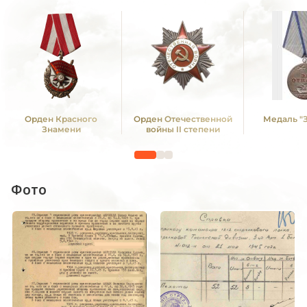
Орден Красного
Орден Отечественной
Медаль "З
Знамени
войны II степени
Фото