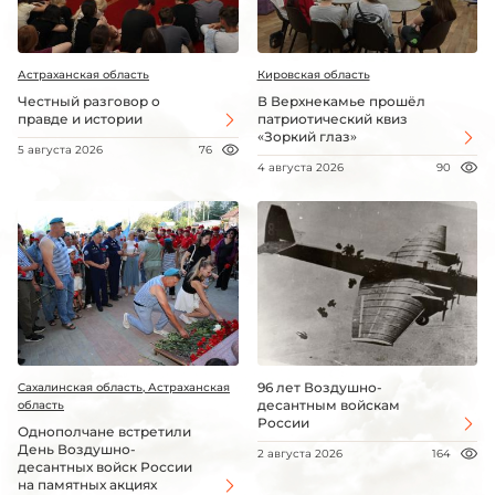
Астраханская область
Кировская область
Честный разговор о
В Верхнекамье прошёл
правде и истории
патриотический квиз
«Зоркий глаз»
5 августа 2026
76
4 августа 2026
90
96 лет Воздушно-
Сахалинская область, Астраханская
десантным войскам
область
России
Однополчане встретили
День Воздушно-
2 августа 2026
164
десантных войск России
на памятных акциях