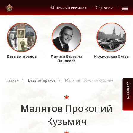
Личный кабинет
Поиск
База ветеранов
Памяти Василия
Московская битва
Ланового
Главная
База ветеранов
Малятов Прокопий Кузьмич
МЕНЮ
Малятов
Прокопий
Кузьмич