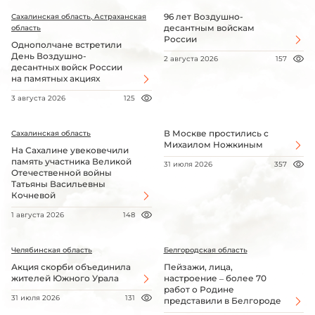
96 лет Воздушно-
Сахалинская область, Астраханская
десантным войскам
область
России
Однополчане встретили
День Воздушно-
2 августа 2026
157
десантных войск России
на памятных акциях
3 августа 2026
125
В Москве простились с
Сахалинская область
Михаилом Ножкиным
На Сахалине увековечили
память участника Великой
31 июля 2026
357
Отечественной войны
Татьяны Васильевны
Кочневой
1 августа 2026
148
Челябинская область
Белгородская область
Акция скорби объединила
Пейзажи, лица,
жителей Южного Урала
настроение – более 70
работ о Родине
31 июля 2026
131
представили в Белгороде