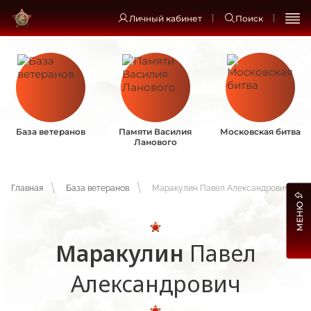
Личный кабинет
Поиск
База ветеранов
Памяти Василия
Московская битва
Ланового
Главная
База ветеранов
Маракулин Павел Александрович
МЕНЮ
Маракулин
Павел
Александрович