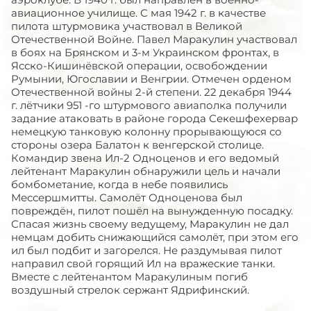
авиационное училище. С мая 1942 г. в качестве
пилота штурмовика участвовал в Великой
Отечественной Войне. Павел Маракулин участвовал
в боях на Брянском и 3-м Украинском фронтах, в
Ясско-Кишинёвской операции, освобождении
Румынии, Югославии и Венгрии. Отмечен орденом
Отечественной войны 2-й степени. 22 декабря 1944
г. лётчики 951 -го штурмового авиаполка получили
задание атаковать в районе города Секешфехервар
немецкую танковую колонну прорывающуюся со
стороны озера Балатон к венгерской столице.
Командир звена Ил-2 Одноценов и его ведомый
лейтенант Маракулин обнаружили цель и начали
бомбометание, когда в небе появились
Мессершмитты. Самолёт Одноценова был
повреждён, пилот пошёл на вынужденную посадку.
Спасая жизнь своему ведущему, Маракулин не дал
немцам добить снижающийся самолёт, при этом его
ил был подбит и загорелся. Не раздумывая пилот
направил свой горящий Ил на вражеские танки.
Вместе с лейтенантом Маракулиным погиб
воздушный стрелок сержант Ядрифинский.