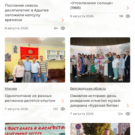
«Утомленное солнце»
Послание сквозь
(1988)
десятилетия: в Адыгее
заложили капсулу
8 августа 2026
98
времени
8 августа 2026
84
Москва
Белгородская область
Однополчане из разных
Оживляя историю: день
регионов делятся опытом
рождения отметил музей-
диорама «Курская битва»
7 августа 2026
133
7 августа 2026
124