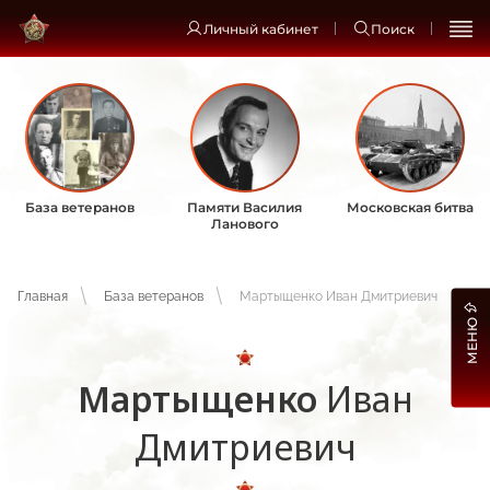
Личный кабинет
Поиск
База ветеранов
Памяти Василия
Московская битва
Ланового
Главная
База ветеранов
Мартыщенко Иван Дмитриевич
МЕНЮ
Мартыщенко
Иван
Дмитриевич