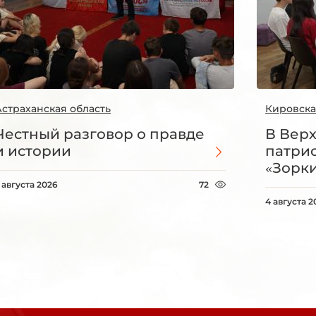
Астраханская область
Кировска
Честный разговор о правде
В Вер
и истории
патри
«Зорки
 августа 2026
72
4 августа 2