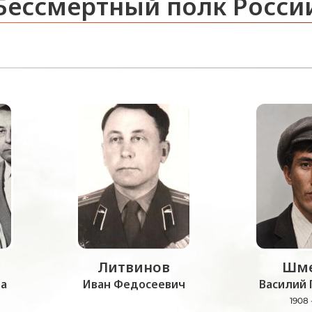
Бессмертный полк Росси
Литвинов
Шме
а
Иван Федосеевич
Василий 
1908 