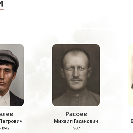
и
лев
Расоев
Петрович
Михаил Гасанович
- 1942
1907