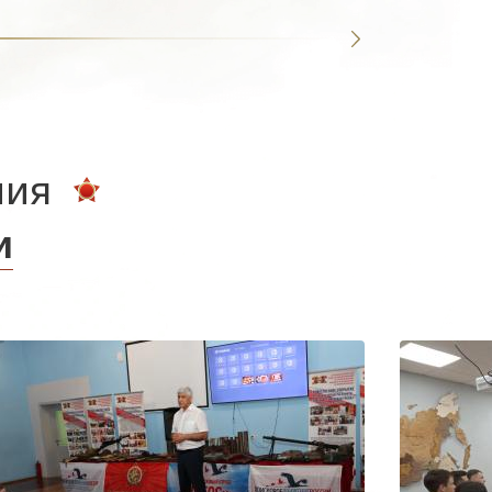
ния
и