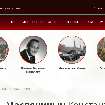
вить ветерана
Поиск
НОВОСТИ
ИСТОРИЧЕСКИЕ СТАТЬИ
ПРОЕКТЫ
БАЗА ВЕТЕРА
анов
Памяти Василия
Московская битва
Осв
Ланового
стантин Захарович
Масляницын
Констан