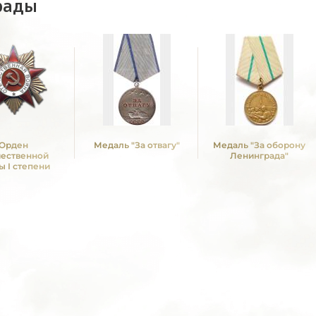
рады
Орден
Медаль "За отвагу"
Медаль "За оборону
чественной
Ленинграда"
ы I степени