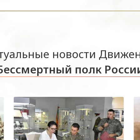
туальные новости Движе
Бессмертный полк Росси