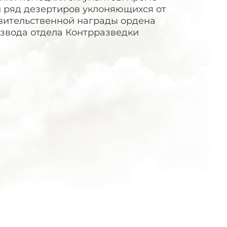
л ряд дезертиров уклоняющихся от
авительственной награды ордена
взвода отдела Контрразведки