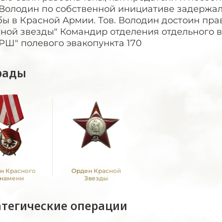
, Володин по собственной инициативе задержа
бы в Красной Армии. Тов. Володин достоин пр
сной звезды" Командир отделения отдельного 
РШ" полевого эвакопункта 170
рады
н Красного
Орден Красной
намени
Звезды
атегические операции