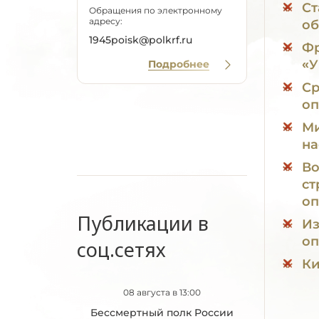
Ст
Обращения по электронному
адресу:
об
1945poisk@polkrf.ru
Фр
«
Подробнее
Ср
оп
Ми
на
Во
ст
оп
Публикации в
Из
оп
соц.сетях
Ки
08 августа в 13:00
Бессмертный полк России