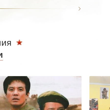
ния
и