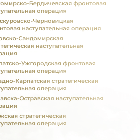
омирско-Бердичевская фронтовая
тупательная операция
скуровско-Черновицкая
нтовая наступательная операция
овско-Сандомирская
атегическая наступательная
рация
патско-Ужгородская фронтовая
тупательная операция
адно-Карпатская стратегическая
тупательная операция
авска-Остравская наступательная
рация
жская стратегическая
тупательная операция