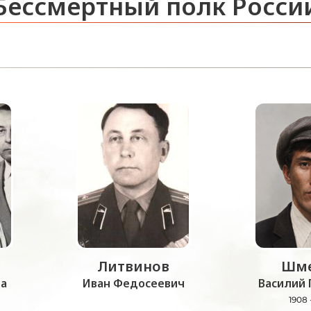
Бессмертный полк Росси
Литвинов
Шме
а
Иван Федосеевич
Василий 
1908 