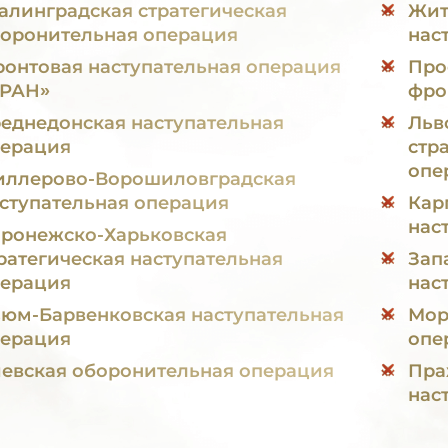
алинградская стратегическая
Жит
оронительная операция
нас
онтовая наступательная операция
Про
УРАН»
фро
еднедонская наступательная
Льв
ерация
стр
опе
ллерово-Ворошиловградская
ступательная операция
Кар
нас
ронежско-Харьковская
ратегическая наступательная
Зап
ерация
нас
юм-Барвенковская наступательная
Мор
ерация
опе
евская оборонительная операция
Пра
нас