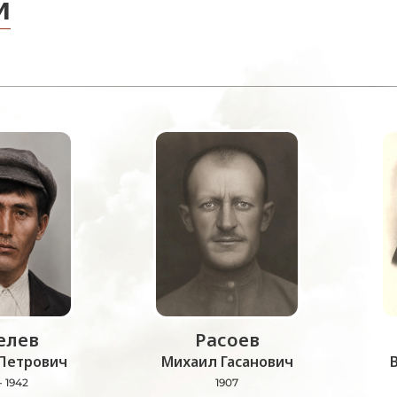
и
лев
Расоев
Петрович
Михаил Гасанович
- 1942
1907