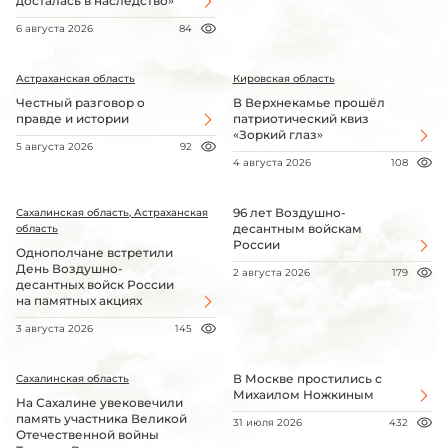
досталась в наследство»
6 августа 2026
84
Астраханская область
Кировская область
Честный разговор о
В Верхнекамье прошёл
правде и истории
патриотический квиз
«Зоркий глаз»
5 августа 2026
92
4 августа 2026
108
96 лет Воздушно-
Сахалинская область, Астраханская
десантным войскам
область
России
Однополчане встретили
День Воздушно-
2 августа 2026
179
десантных войск России
на памятных акциях
3 августа 2026
145
В Москве простились с
Сахалинская область
Михаилом Ножкиным
На Сахалине увековечили
память участника Великой
31 июля 2026
432
Отечественной войны