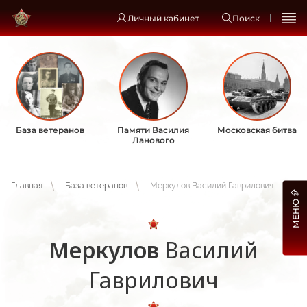
Личный кабинет
Поиск
База ветеранов
Памяти Василия
Московская битва
Ланового
Главная
База ветеранов
Меркулов Василий Гаврилович
МЕНЮ
Меркулов
Василий
Гаврилович