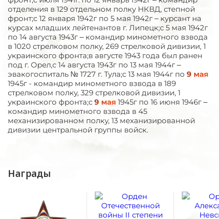
отделения в 129 отдельном полку НКВД, степной
фронт;с 12 января 1942г по 5 мая 1942г – курсант на
курсах младших лейтенантов г. Липецк;с 5 мая 1942г
по 14 августа 1943г – командир минометного взвода
в 1020 стрелковом полку, 269 стрелковой дивизии, 1
украинского фронта;в августе 1943 года был ранен
под г. Орел,с 14 августа 1943г по 13 мая 1944г –
эвакогоспиталь № 1727 г. Тула;с 13 мая 1944г по
9 мая
1945г - командир минометного взвода в 189
стрелковом полку, 329 стрелковой дивизии, 1
украинского фронта;с
9 мая
1945г по 16 июня 1946г –
командир минометного взвода в 45
механизированном полку, 13 механизированной
дивизии центральной группы войск.
Награды