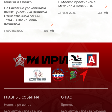
В Москве простились с
Сахалинская область
Михаилом Ножкиным
На Сахалине увековечили
память участника Великой
31 июля 2026
462
Отечественной войны
Татьяны Васильевны
Кочневой
1 августа 2026
169
ГЛАВНЫЕ СОБЫТИЯ
О НАС
Новости регионов
Проекты
Бессмертный полк в мире
Бессмертный полк за рубежом