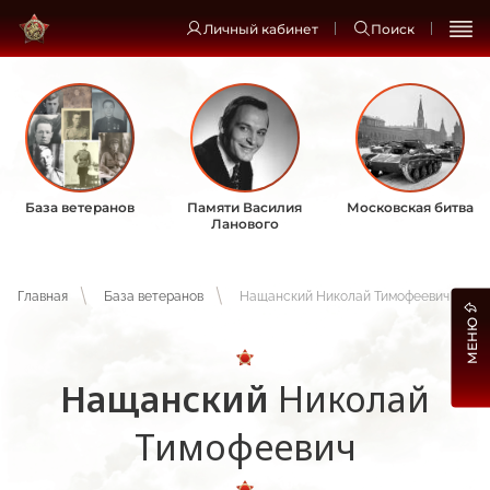
Личный кабинет
Поиск
База ветеранов
Памяти Василия
Московская битва
Ланового
Главная
База ветеранов
Нащанский Николай Тимофеевич
МЕНЮ
Нащанский
Николай
Тимофеевич