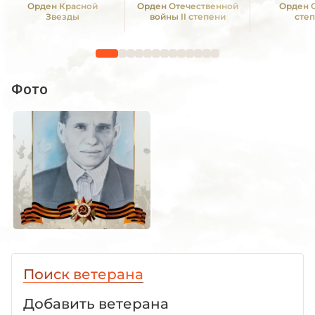
Орден Красной
Орден Отечественной
Орден С
Звезды
войны II степени
сте
Фото
Поиск ветерана
Добавить ветерана