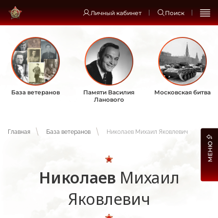
Личный кабинет
Поиск
База ветеранов
Памяти Василия
Московская битва
Ланового
Главная
База ветеранов
Николаев Михаил Яковлевич
МЕНЮ
Николаев
Михаил
Яковлевич