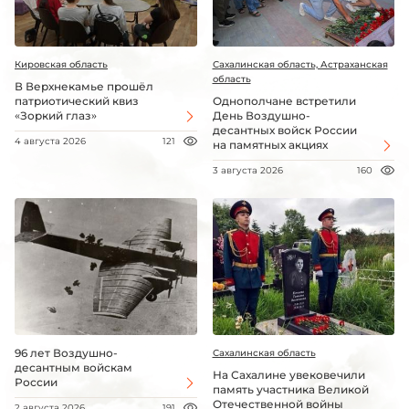
Кировская область
Сахалинская область, Астраханская
область
В Верхнекамье прошёл
патриотический квиз
Однополчане встретили
«Зоркий глаз»
День Воздушно-
десантных войск России
4 августа 2026
121
на памятных акциях
3 августа 2026
160
96 лет Воздушно-
Сахалинская область
десантным войскам
На Сахалине увековечили
России
память участника Великой
Отечественной войны
2 августа 2026
191