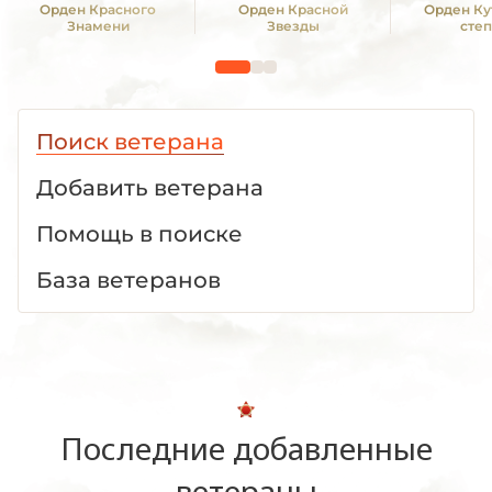
Орден Красного
Орден Красной
Орден Кут
Знамени
Звезды
сте
Поиск ветерана
Добавить ветерана
Помощь в поиске
База ветеранов
Последние добавленные
ветераны