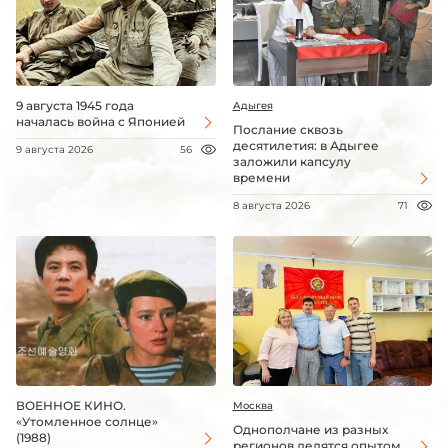
9 августа 1945 года
Адыгея
началась война с Японией
Послание сквозь
десятилетия: в Адыгее
9 августа 2026
56
заложили капсулу
времени
8 августа 2026
71
ВОЕННОЕ КИНО.
Москва
«Утомленное солнце»
Однополчане из разных
(1988)
регионов делятся опытом