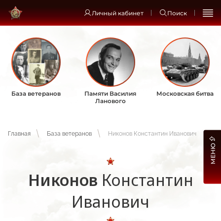
Личный кабинет
Поиск
База ветеранов
Памяти Василия
Московская битва
Ланового
Главная
База ветеранов
Никонов Константин Иванович
МЕНЮ
Никонов
Константин
Иванович