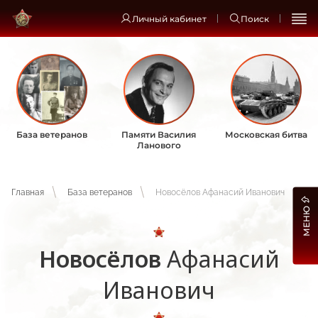
Личный кабинет
Поиск
База ветеранов
Памяти Василия
Московская битва
Ланового
Главная
База ветеранов
Новосёлов Афанасий Иванович
МЕНЮ
Новосёлов
Афанасий
Иванович