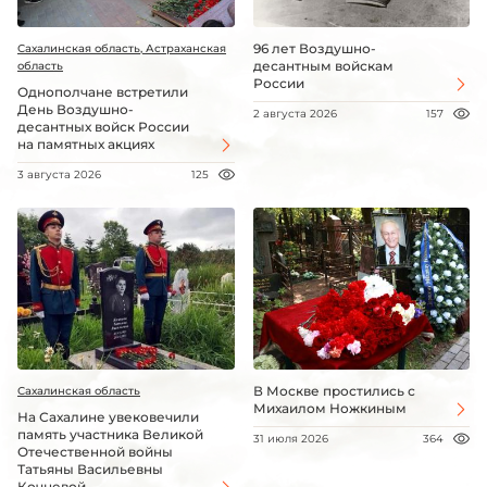
96 лет Воздушно-
Сахалинская область, Астраханская
десантным войскам
область
России
Однополчане встретили
День Воздушно-
2 августа 2026
157
десантных войск России
на памятных акциях
3 августа 2026
125
В Москве простились с
Сахалинская область
Михаилом Ножкиным
На Сахалине увековечили
память участника Великой
31 июля 2026
364
Отечественной войны
Татьяны Васильевны
Кочневой