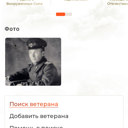
Вооруженных Силах
Отечестве
СССР" I ст
1941—19
Фото
Поиск ветерана
Добавить ветерана
Помощь в поиске