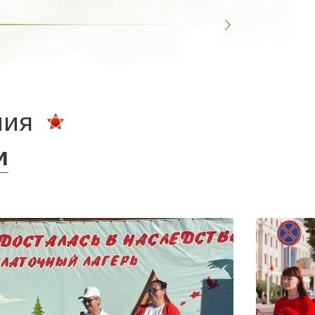
ния
и