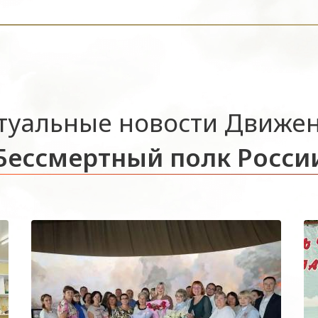
туальные новости Движе
Бессмертный полк Росси