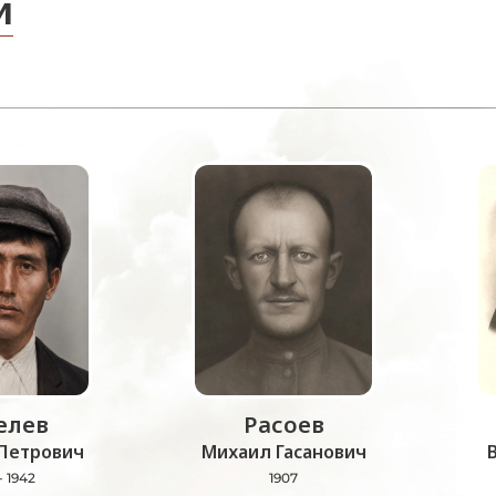
и
лев
Расоев
Петрович
Михаил Гасанович
- 1942
1907