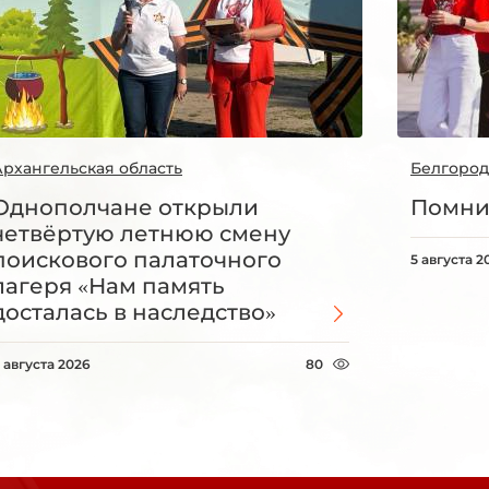
Архангельская область
Белгород
Однополчане открыли
Помни
четвёртую летнюю смену
поискового палаточного
5 августа 2
лагеря «Нам память
досталась в наследство»
 августа 2026
80