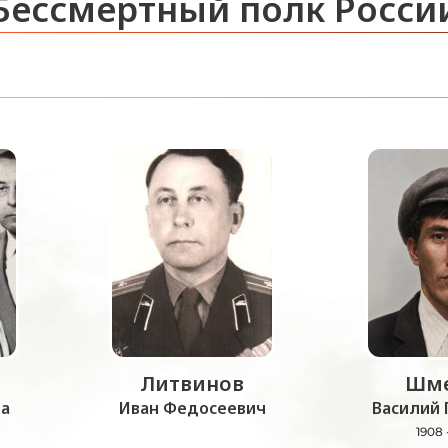
Бессмертный полк Росси
Литвинов
Шме
а
Иван Федосеевич
Василий 
1908 