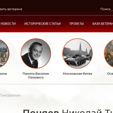
вить ветерана
Поиск
НОВОСТИ
ИСТОРИЧЕСКИЕ СТАТЬИ
ПРОЕКТЫ
БАЗА ВЕТЕРА
анов
Памяти Василия
Московская битва
Осв
Ланового
 Тимофеевич
Поняев
Николай Т