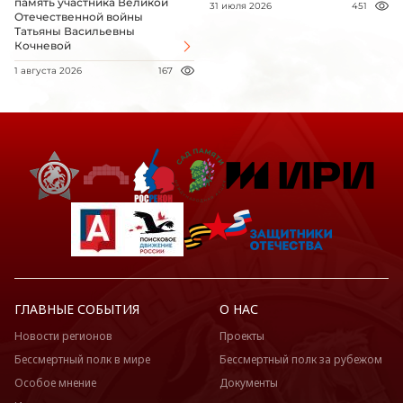
память участника Великой
31 июля 2026
451
Отечественной войны
Татьяны Васильевны
Кочневой
1 августа 2026
167
ГЛАВНЫЕ СОБЫТИЯ
О НАС
Новости регионов
Проекты
Бессмертный полк в мире
Бессмертный полк за рубежом
Особое мнение
Документы