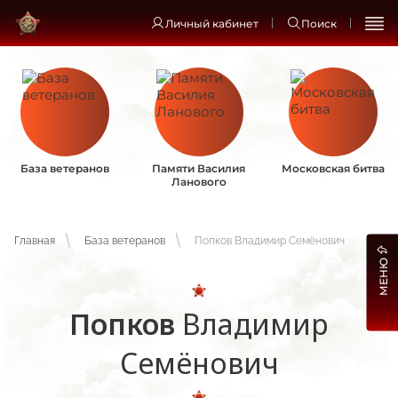
Личный кабинет
Поиск
База ветеранов
Памяти Василия
Московская битва
Ланового
Главная
База ветеранов
Попков Владимир Семёнович
МЕНЮ
Попков
Владимир
Семёнович