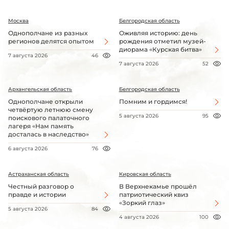
Москва
Белгородская область
Однополчане из разных
Оживляя историю: день
регионов делятся опытом
рождения отметил музей-
диорама «Курская битва»
7 августа 2026
46
7 августа 2026
52
Архангельская область
Белгородская область
Однополчане открыли
Помним и гордимся!
четвёртую летнюю смену
5 августа 2026
95
поискового палаточного
лагеря «Нам память
досталась в наследство»
6 августа 2026
76
Астраханская область
Кировская область
Честный разговор о
В Верхнекамье прошёл
правде и истории
патриотический квиз
«Зоркий глаз»
5 августа 2026
84
4 августа 2026
100