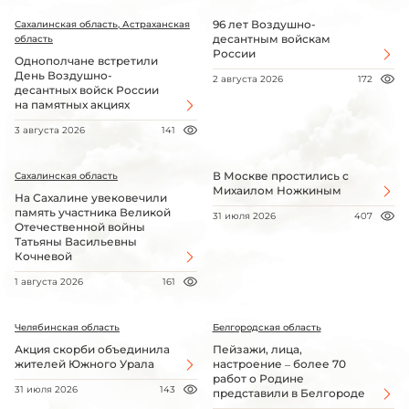
96 лет Воздушно-
Сахалинская область, Астраханская
десантным войскам
область
России
Однополчане встретили
День Воздушно-
2 августа 2026
172
десантных войск России
на памятных акциях
3 августа 2026
141
В Москве простились с
Сахалинская область
Михаилом Ножкиным
На Сахалине увековечили
память участника Великой
31 июля 2026
407
Отечественной войны
Татьяны Васильевны
Кочневой
1 августа 2026
161
Челябинская область
Белгородская область
Акция скорби объединила
Пейзажи, лица,
жителей Южного Урала
настроение – более 70
работ о Родине
31 июля 2026
143
представили в Белгороде