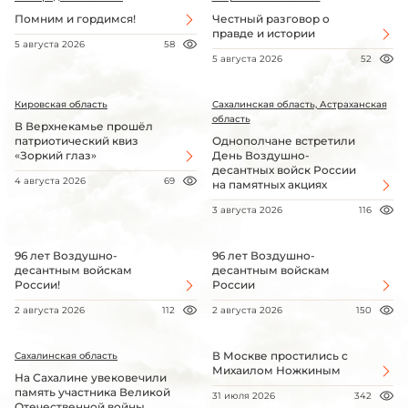
Помним и гордимся!
Честный разговор о
правде и истории
5 августа 2026
58
5 августа 2026
52
Кировская область
Сахалинская область, Астраханская
область
В Верхнекамье прошёл
патриотический квиз
Однополчане встретили
«Зоркий глаз»
День Воздушно-
десантных войск России
4 августа 2026
69
на памятных акциях
3 августа 2026
116
96 лет Воздушно-
96 лет Воздушно-
десантным войскам
десантным войскам
России!
России
2 августа 2026
112
2 августа 2026
150
В Москве простились с
Сахалинская область
Михаилом Ножкиным
На Сахалине увековечили
память участника Великой
31 июля 2026
342
Отечественной войны