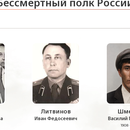
Бессмертный полк Росси
Литвинов
Шме
а
Иван Федосеевич
Василий 
1908 