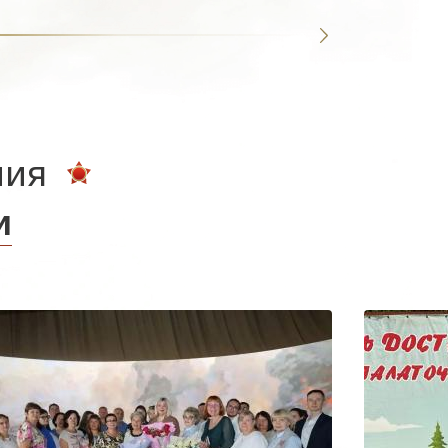
ния
и