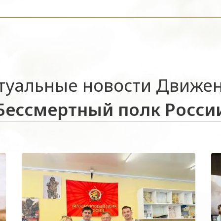
туальные новости Движе
Бессмертный полк Росси