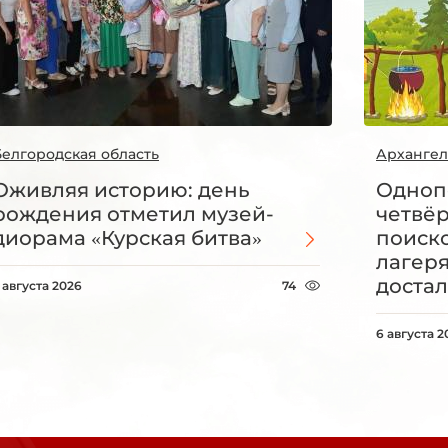
Белгородская область
Архангел
Оживляя историю: день
Одноп
рождения отметил музей-
четвё
диорама «Курская битва»
поиск
лагеря
достал
 августа 2026
74
6 августа 2