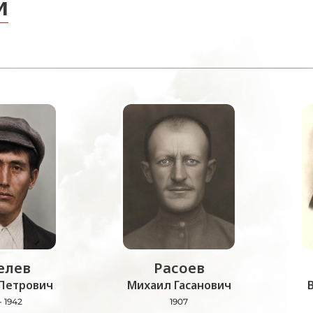
и
лев
Расоев
Петрович
Михаил Гасанович
- 1942
1907